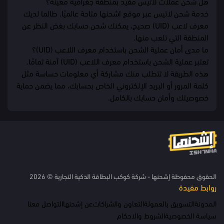
هل شحن عملات لاتيس مقيد بمنطقة جغرافية معينة؟
خدمة شحن لاتيس عبر موقع اشحنها متاحة عالميًا. طالما لديك
معرف لاعب (UID) صحيح، يمكنك شحن حسابك بغض النظر عن
المنطقة التي تلعب منها.
ما مدى أمان عملية الشحن باستخدام معرف اللاعب (UID)؟
تعتبر عملية الشحن باستخدام معرف اللاعب (UID) آمنة تمامًا.
هذه الطريقة لا تتطلب منك مشاركة أي معلومات حساسة مثل
كلمة المرور أو البريد الإلكتروني الخاص بحسابك، مما يضمن حماية
خصوصيتك وأمان حسابك بالكامل.
الحقوق محفوظة إشحنها - شركة كوكب البطاقة الذكية التجارية © 2026
روابط مفيدة
المدونة
التسويق بالعمولة
التعاون والشراكات
عن إشحنها
التواصل معنا
سياسة الخصوصية
الشروط والاحكام