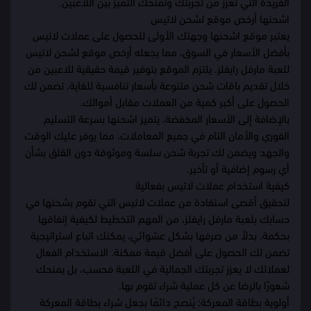
الفريدة التي تعزز من تجربتك وتمنحك التميز بين اللاعبين.
اشحنها أرخص موقع لشحن لاتيس
يعتبر موقع اشحنها وجهتك الأولى للحصول على عملات لاتيس
بأفضل الأسعار في السوق، مما يجعله أرخص موقع لشحن لاتيس
للعبة مارفل رايفلز. يلتزم الموقع بتوفير قيمة حقيقية للاعبين من
خلال تقديم باقات شحن متنوعة بأسعار تنافسية للغاية، تضمن لك
الحصول على أكبر كمية من العملات مقابل أموالك.
بالإضافة إلى الأسعار المخفضة، يتميز اشحنها بسرعة التسليم
الفوري والأمان التام في جميع المعاملات، مما يوفر عليك الوقت
والجهد ويضمن لك تجربة شحن سلسة وموثوقة دون القلق بشأن
أي رسوم إضافية أو تأخير.
كيفية استخدام عملات لاتيس بفعالية
لتحقيق أقصى استفادة من عملات لاتيس التي تقوم بشحنها في
حسابك بلعبة مارفل رايفلز، من المهم التخطيط لكيفية إنفاقها
بحكمة. بدلاً من صرفها بشكل عشوائي، يمكنك اتباع استراتيجية
تضمن لك الحصول على أفضل قيمة ممكنة. الاستخدام الفعال
لعملاتك لا يعزز تجربتك الجمالية في اللعبة فحسب، بل يمنحك
شعورًا بالرضا عن كل عملية شراء تقوم بها.
أولوية بطاقة المعركة: يُنصح دائمًا بجعل شراء بطاقة المعركة