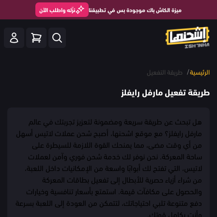
ميزة الكاش باك موجودة بس في تطبيقنا
نزّله واطلب الآن
/
الرئيسية
طريقة التفعيل
طريقة تفعيل مارفل رايفلز
هل تبحث عن طريقة سريعة ومضمونة لتعزيز تجربتك في عالم
مارفل رايفلز؟ مع موقع اشحنها، أصبح شحن عملات لاتيس أسهل
من أي وقت مضى، مما يمنحك القوة اللازمة للسيطرة على
ساحة المعركة. نحن نوفر لك خدمة شحن فوري وآمن لعملات
لاتيس، التي تفتح لك أبوابًا واسعة من الإمكانيات داخل اللعبة،
من شراء أزياء حصرية للأبطال إلى تفعيل بطاقات المعركة
والحصول على مكافآت قيمة. استمتع بأسعار تنافسية وخيارات
دفع متنوعة تلبي احتياجاتك، لتتمكن من العودة إلى اللعبة بسرعة
وأنت بكامل قوتك.