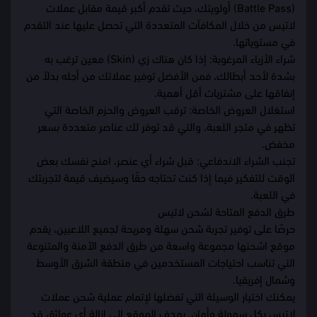
(Battle Pass) أولويتك، حيث تقدم أكبر قيمة مقابل عملات
لاتيس من خلال المكافآت المتعددة التي تحصل عليها عند التقدم
في مستوياتها.
شراء الأزياء المرغوبة: إذا كان هناك زي (Skin) معين ترغب به
بشدة لأحد أبطالك، فمن الأفضل توفير عملاتك من أجله بدلاً من
إنفاقها على مشتريات أقل أهمية.
استغلال العروض الخاصة: ترقب العروض والحزم الخاصة التي
تظهر في متجر اللعبة، والتي قد توفر لك عناصر متعددة بسعر
مخفض.
تجنب الشراء الاندفاعي: قبل شراء أي عنصر، امنح نفسك بعض
الوقت للتفكير فيما إذا كنت تحتاجه حقًا وسيضيف قيمة لتجربتك
في اللعبة.
طرق الدفع المتاحة لشحن لاتيس
حرصًا على توفير تجربة شحن سهلة ومريحة لجميع اللاعبين، يقدم
موقع اشحنها مجموعة واسعة من طرق الدفع الآمنة والمتنوعة
التي تناسب احتياجات المستخدمين في منطقة الشرق الأوسط
وشمال إفريقيا.
يمكنك اختيار الوسيلة التي تفضلها لإتمام عملية شحن عملات
لاتيس بكل سهولة وأمان. يهدف الموقع إلى إزالة أي عوائق قد