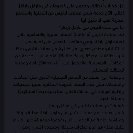
عزز قدرات أبطالك وهيمن على خصومك في مارفل رايفلز
اطلب الآن خدمة شحن عملات لاتيس من اشحنها واستمتع
بتجربة لعب لا مثيل لها
ما هي عملة لاتيس في مارفل رايفلز؟
تُعد عملات لاتيس (Lattice) العملة المميزة والأساسية داخل
لعبة مارفل رايفلز، وهي مفتاحك للحصول على تجربة لعب
استثنائية ومحتوى حصري. من خلال شحن عملات لاتيس، يمكنك
شراء بطاقات المعركة (Battle Pass) لفتح مسارات جديدة من
المكافآت الموسمية، والحصول على أزياء (Skins) نادرة ومميزة
لأبطالك المفضلين.
بالإضافة إلى العديد من العناصر التجميلية الأخرى مثل البخاخات
والرقصات. تمثل هذه العملة الطريقة المباشرة لتمييز شخصياتك
وإظهار تفوقك في ساحات القتال، مما يضيف بعدًا استراتيجيًا
وممتعًا للعبة.
كيفية شحن عملات لاتيس في مارفل رايفلز
شحن رصيدك من عملات لاتيس في مارفل رايفلز عملية سهلة
ومباشرة، خاصة مع الخدمات التي يقدمها موقع اشحنها. كل ما
عليك فعله هو اتباع خطوات بسيطة ومحددة لضمان وصول