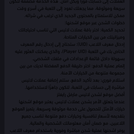
العملات إلى حسابك فورًا وبكل أمان. هذه الخدمة مصممة لتكون
سريعة وموثوقة، مما يجعلك تعود إلى اللعبة في أسرع وقت
ممكن للاستمتاع بالمحتوى الجديد الذي ترغب في شرائه.
خطوات الشحن عبر موقع اشحنها:
تحديد الكمية: اختر باقة عملات لاتيس التي تناسب احتياجاتك
وميزانيتك من بين الخيارات المتاحة.
إدخال معرف اللاعب (UID): ستحتاج إلى إدخال رقم المعرف
الخاص بك في اللعبة (Player UID)، والذي يمكنك العثور عليه
بسهولة داخل قائمة الإعدادات في ملفك الشخصي.
إتمام عملية الدفع: اختر طريقة الدفع المفضلة لديك من بين
مجموعة متنوعة من الخيارات الآمنة.
استلام فوري: بعد تأكيد الدفع، ستتم إضافة عملات لاتيس
مباشرة إلى حسابك في اللعبة، لتكون جاهزًا لاستخدامها.
أفضل موقع لشحن لاتيس مارفل رايفلز
عندما يتعلق الأمر بشحن عملات لاتيس، يعتبر موقع اشحنها
خيارك الأمثل للحصول على خدمة موثوقة وسريعة. يتميز الموقع
بتقديمه لأسعار تنافسية وخيارات دفع متنوعة تناسب جميع
اللاعبين، مع ضمان أمان معلوماتك الشخصية والمالية.
يوفر اشحنها عملية شحن مباشرة وفورية باستخدام معرف اللاعب