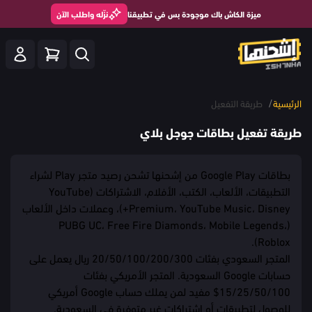
ميزة الكاش باك موجودة بس في تطبيقنا
نزّله واطلب الآن
/
الرئيسية
طريقة التفعيل
طريقة تفعيل بطاقات جوجل بلاي
بطاقات Google Play من إشحنها تشحن رصيد متجر Play لشراء
التطبيقات، الألعاب، الكتب، الأفلام، الاشتراكات (YouTube
Premium، YouTube Music، Disney+)، وعملات داخل الألعاب
(PUBG UC، Free Fire Diamonds، Mobile Legends،
Roblox).
المتجر السعودي بفئات 20/50/100/200/300 ريال يعمل على
حسابات Google السعودية. المتجر الأمريكي بفئات
15/25/50/100$ مفيد لمن يملك حساب Google أمريكي
للوصول لتطبيقات أو اشتراكات غير متوفرة في السعودية.