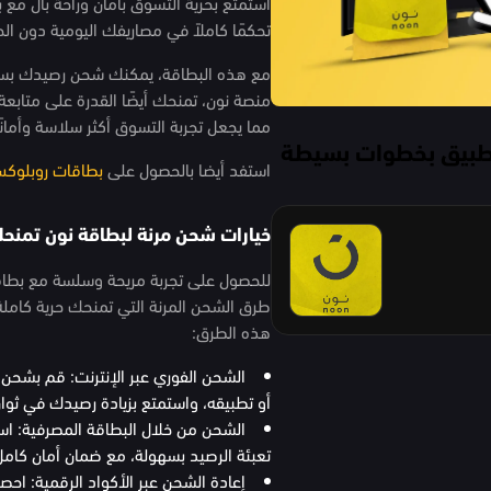
استمتع بحرية التسوق بأمان وراحة بال م
تحكمًا كاملاً في مصاريفك اليومية دون ال
مع هذه البطاقة، يمكنك شحن رصيدك بسه
منصة نون، تمنحك أيضًا القدرة على متابع
مما يجعل تجربة التسوق أكثر سلاسة وأمانً
تطبيق بخطوات بسيطة
استفد أيضا بالحصول على
بطاقات روبلوك
خيارات شحن مرنة لبطاقة نون تمنحك
للحصول على تجربة مريحة وسلسة مع بطاق
طرق الشحن المرنة التي تمنحك حرية كامل
هذه الطرق:
الشحن الفوري عبر الإنترنت: قم بشحن
أو تطبيقه، واستمتع بزيادة رصيدك في ثوانٍ
الشحن من خلال البطاقة المصرفية: است
تعبئة الرصيد بسهولة، مع ضمان أمان كامل
إعادة الشحن عبر الأكواد الرقمية: ا