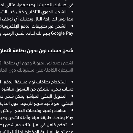
في حسابك لتحديث الرصيد فورًا، مثالي لم
الشحن الدوري التلقائي: فعّل خيار الشح
مما يوفر لك راحة البال ويجنبك أي توقف أث
Google Pay يتيح لك إعادة شحن الرصيد بسهولة من هاتفك الذكي في أي وقت ومن أي مكان.
شحن حساب نون بدون بطاقة ائتمان
اشحن رصيد نون بمرونة ودون أي بطاقة ائ
السيطرة الكاملة على مشترياتك دون الحاجة
استخدام بطاقات نون مسبقة الدفع: اش
حساب بنكي، لتتمكن من التسوق مباشرة و
التحويل البنكي المباشر: يمكن شحن ح
البنكي، مع تأكيد سريع للرصيد، دون الحاجة 
Pay يمنحك طريقة مرنة وآمنة لشحن رصيد نون في أي وقت ومن أي مكان.
تحكم كامل في ميزانيتك: مع شحن رص
عدم تجاوز الميزانية المخطط لها أثناء التس