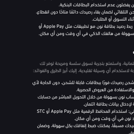
ن يفضلون عدم استخدام البطاقات البنكية.
ن التلقائي لضمان بقاء رصيدك دائمًا متاحًا دون انقطاع،
ناء التسوق أو الطلبات.
الشحن عبر تطبيقات الدفع الإلكترونية: ربط رصيد بطاقة نون مع تطبيقات مثل Apple Pay أو
تمانية، واستمتع بتجربة تسوق سلسة ومريحة توفر لك
 لاستخدام أي وسيلة تقليدية، إليك أبرز الطرق والفوائد:
حن رصيدك فورًا ببطاقات قابلة للشحن، دون الحاجة لأي
الاستفادة من العروض الحصرية.
ساب نون بسهولة من خلال التحويل المباشر من حسابك
لإدخال بيانات بطاقة ائتمان.
محافظ رقمية وخدمات الدفع الإلكتروني: استخدام المحافظ الرقمية مثل Apple Pay أو STC
يدك مسبقًا، يمكنك ضبط إنفاقك بكل سهولة، وضمان
وق.