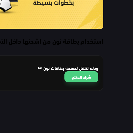
استخدام بطاقة نون من اشحنها داخل ال
ودك تنتقل لصفحة بطاقات نون 👀
شراء المنتج