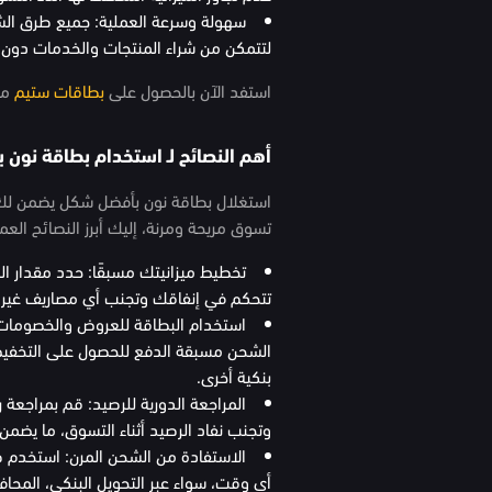
سهولة وسرعة العملية: جميع طرق الشح
لتتمكن من شراء المنتجات والخدمات دون ت
استفد الآن بالحصول على
بطاقات ستيم
من
أهم النصائح لـ استخدام بطاقة نون
استغلال بطاقة نون بأفضل شكل يضمن لك 
تسوق مريحة ومرنة، إليك أبرز النصائح العم
تخطيط ميزانيتك مسبقًا: حدد مقدار ا
تتحكم في إنفاقك وتجنب أي مصاريف غير ضر
استخدام البطاقة للعروض والخصومات:
الشحن مسبقة الدفع للحصول على التخفيضا
بنكية أخرى.
المراجعة الدورية للرصيد: قم بمراجعة
وتجنب نفاد الرصيد أثناء التسوق، ما يضمن
الاستفادة من الشحن المرن: استخدم ط
أي وقت، سواء عبر التحويل البنكي، المحا