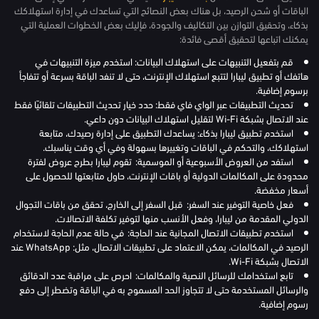
الباقات أو شحن الرصيد، بل هناك بعض النصائح التي تساعدك في إدارة استهلاكك
بذكاء، وتحقيق التوازن بين التكاليف والجودة، فإليك بعض الخطوات العملية التي
يمكنك اتباعها لتحقيق أقصى فائدة:
قم بتفعيل التنبيهات على استهلاك البيانات: استخدم ميزة التنبيهات في
هاتفك أو تطبيق ليبارا لتتبع استهلاك الإنترنت، حتى لا تنفد الباقة بسرعة أو تتفاجأ
برسوم إضافية.
تحديث التطبيقات عبر الواي فاي فقط: حدد خيار تحديث التطبيقات تلقائيًا فقط
عند الاتصال بشبكة Wi-Fi لتقليل استهلاك البيانات دون داعي.
استخدم تطبيق ليبارا بذكاء: يساعدك التطبيق على إدارة رصيدك، متابعة
استهلاكك، والتحكم في الباقات وتغييرها بسهولة وفي أي وقت يناسبك.
استفد من العروض الأسبوعية أو الموسمية: تقوم ليبارا بطرح عروض لفترة
محدودة على المكالمات الدولية أو باقات الإنترنت، حاول متابعتها للحصول على
أسعار مخفضة.
فعل خاصية التوفير عند السفر: قبل السفر إلى الخارج، تحقق من باقات التجوال
الدولي المقدمة من ليبارا، وفعل الأنسب منها لتوفير تكلفة الاتصالات.
استخدم تطبيقات الاتصال المجانية عند الحاجة: في حالة عدم الحاجة لاستخدام
الرصيد في المكالمات، يمكن الاعتماد على تطبيقات الاتصال، مثل: WhatsApp عند
الاتصال بشبكة Wi-Fi.
تابع استخدامك للرسائل النصية والمكالمات: احرص على مراقبة عدد الدقائق
والرسائل المستخدمة حتى لا تتجاوز الحد المسموح به في الباقة وتضطر إلى دفع
رسوم إضافية.