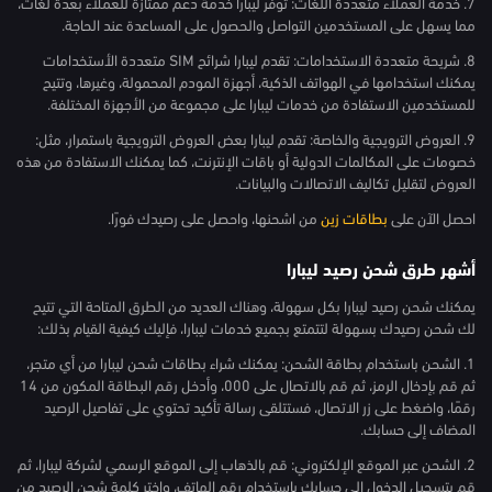
7. خدمة العملاء متعددة اللغات: توفر ليبارا خدمة دعم ممتازة للعملاء بعدة لغات،
مما يسهل على المستخدمين التواصل والحصول على المساعدة عند الحاجة.
8. شريحة متعددة الاستخدامات: تقدم ليبارا شرائح SIM متعددة الأستخدامات
يمكنك استخدامها في الهواتف الذكية، أجهزة المودم المحمولة، وغيرها، وتتيح
للمستخدمين الاستفادة من خدمات ليبارا على مجموعة من الأجهزة المختلفة.
9. العروض الترويجية والخاصة: تقدم ليبارا بعض العروض الترويجية باستمرار، مثل:
خصومات على المكالمات الدولية أو باقات الإنترنت، كما يمكنك الاستفادة من هذه
العروض لتقليل تكاليف الاتصالات والبيانات.
احصل الآن على
بطاقات زين
من اشحنها، واحصل على رصيدك فورًا.
أشهر طرق شحن رصيد ليبارا
يمكنك شحن رصيد ليبارا بكل سهولة، وهناك العديد من الطرق المتاحة التي تتيح
لك شحن رصيدك بسهولة لتتمتع بجميع خدمات ليبارا، فإليك كيفية القيام بذلك:
1. الشحن باستخدام بطاقة الشحن: يمكنك شراء بطاقات شحن ليبارا من أي متجر،
ثم قم بإدخال الرمز، ثم قم بالاتصال على 000، وأدخل رقم البطاقة المكون من 14
رقمًا، واضغط على زر الاتصال، فستتلقى رسالة تأكيد تحتوي على تفاصيل الرصيد
المضاف إلى حسابك.
2. الشحن عبر الموقع الإلكتروني: قم بالذهاب إلى الموقع الرسمي لشركة ليبارا، ثم
قم بتسجيل الدخول إلى حسابك باستخدام رقم الهاتف، واختر كلمة شحن الرصيد من