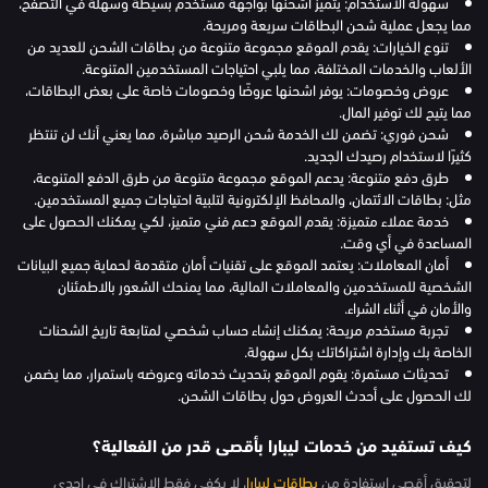
سهولة الاستخدام: يتميز اشحنها بواجهة مستخدم بسيطة وسهلة في التصفح،
مما يجعل عملية شحن البطاقات سريعة ومريحة.
تنوع الخيارات: يقدم الموقع مجموعة متنوعة من بطاقات الشحن للعديد من
الألعاب والخدمات المختلفة، مما يلبي احتياجات المستخدمين المتنوعة.
عروض وخصومات: يوفر اشحنها عروضًا وخصومات خاصة على بعض البطاقات،
مما يتيح لك توفير المال.
شحن فوري: تضمن لك الخدمة شحن الرصيد مباشرة، مما يعني أنك لن تنتظر
كثيرًا لاستخدام رصيدك الجديد.
طرق دفع متنوعة: يدعم الموقع مجموعة متنوعة من طرق الدفع المتنوعة،
مثل: بطاقات الائتمان، والمحافظ الإلكترونية لتلبية احتياجات جميع المستخدمين.
خدمة عملاء متميزة: يقدم الموقع دعم فني متميز، لكي يمكنك الحصول على
المساعدة في أي وقت.
أمان المعاملات: يعتمد الموقع على تقنيات أمان متقدمة لحماية جميع البيانات
الشخصية للمستخدمين والمعاملات المالية، مما يمنحك الشعور بالاطمئنان
والأمان في أثناء الشراء.
تجربة مستخدم مريحة: يمكنك إنشاء حساب شخصي لمتابعة تاريخ الشحنات
الخاصة بك وإدارة اشتراكاتك بكل سهولة.
تحديثات مستمرة: يقوم الموقع بتحديث خدماته وعروضه باستمرار، مما يضمن
لك الحصول على أحدث العروض حول بطاقات الشحن.
كيف تستفيد من خدمات ليبارا بأقصى قدر من الفعالية؟
لتحقيق أقصى استفادة من
بطاقات ليبارا
، لا يكفي فقط الاشتراك في إحدى