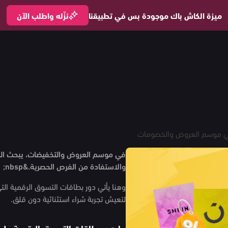
ميزة الكاش باك موجودة بس في تطبيقنا
نزّله واطلب الآن
في موسم العروض والخصومات
في موسم العروض والتخفيضات، يبحث الجمي
والاستفادة من الفرص الحصرية.&nbsp;
وهنا يأتي دور بطاقات التسوق الرقمية الت
لتعيش تجربة شراء استثنائية دون قلق.
ما هي بطاقات التسوق الرقمية ولماذ