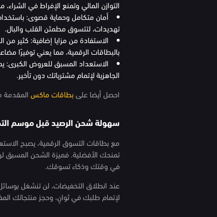
التوازن المالي وتمنع الإفراط في الشراء
أمان متكامل وحماية قصوى: باستخدام ا
تهديدات، لتتسوق مطمئن القلب والبال.
الاستفادة من مزايا إضافية: كثير من 
بالبطاقات الرقمية، مما يعني توفيرًا مضاع
الاستعداد المسبق للعروض الكبرى: 
الجاهزية لإتمام مشترياتك دون تأخير.
احصل أيضا على
بطاقات ماكس
المقدمة من
سهولة شحن الرصيد قبل موسم الت
مع بطاقات التسوق الرقمية، يصبح الاس
تمنحك الأفضلية. فميزة الشحن المسبق لرص
في وقتك وذكاء تسوقك.
عند انطلاق التخفيضات، لن تنشغل بوسائل ا
لإتمام طلبك في ثوانٍ، وحجز منتجاتك المف