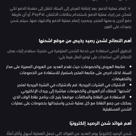
4: إتمام عملية الدفع: بعد إضافة العرض إلى السلة، انتقل إلى صفحة الدفع لكي
تتمكن من إجراء عملية الدفع باستخدام بطاقات الائتمان، PayPal، أو أي طريقة
دفع أخرى يدعمها المتجر، وبمجرد إتمام عملية الدفع والانتهاء منها، سيتم شحن
رصيدك على الفور.
أهم النصائح لشحن رصيد رخيص من موقع اشحنها
لتحقيق أقصى استفادة من خدمة الشحن المتوفرة في متجرنا، سنقدم إليك بعض
النصائح التي تساعدك على توفير المال فيما يلي:
متابعة العروض والخصومات: حيث نقدم العديد من العروض المميزة على مدار
السنة، لذلك احرص على متابعة المتجر باستمرار للاستفادة من الخصومات
والتخفيضات.
الاشتراك في النشرات البريدية: قم بالاشتراك في النشرة البريدية لمتجر
"اشحنها" لتصلك آخر العروض والخصومات مباشرة إلى بريدك الإلكتروني.
الاستفادة من النقاط والمكافآت: موقعنا يتيح لك برنامج نقاط الولاء الذي
يمكنك من جمع النقاط مع كل عملية شحن واستبدالها بخصومات على عمليات
الشحن المستقبلية.
أهم فوائد شحن الرصيد إلكترونيًا
شحن الرصيد إلكترونيًا يوفر العديد من الفوائد التي تجعل العملية أسهل وأكثر أمانًا،