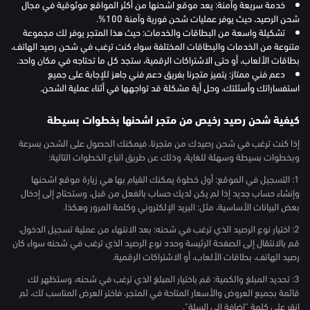
خدمة سريعة وآمنة: يعد موقع اشحنها من أكثر المواقع موثوقية في مجال
شحن الرصيد، حيث يوفر عمليات شحن فورية وآمنة 100%.
تشكيلة واسعة من البطاقات والخدمات: حيث هذا المتجر يوفر لك مجموعة
متنوعة من الخدمات والبطاقات المختلفة سواء كنت ترغب في شحن رصيد الهاتف،
بطاقات الألعاب، أو حتى الاشتراكات الرقمية، ستجد كل ما تحتاجه في مكان واحد.
دعم فني ممتاز: يتميز متجرنا بفريق دعم فني جاهز للإجابة على جميع
استفساراتك وأسئلتك، وحل أية مشكلة قد تواجهها في أثناء عملية الشحن.
كيفية شحن رصيد رخيص من متجر اشحنها بخطوات بسيطة
إذا كنت ترغب في شحن رصيدك من متجرنا، فيمكنك الحصول على الشحن بسرعة
وبخطوات بسيطة وسهلة للغاية، وذلك عن طريق اتباع الخطوات التالية:
1: التسجيل في الموقع: أول خطوة يمكنك القيام بها هي زيارة موقع اشحنها
وإنشاء حساب جديد إذا لم يكن لديك حساب بالفعل من قبل، وستحتاج إلى إدخال
بعض البيانات الأساسية، مثل: البريد الإلكتروني وكلمة المرور وهكذا.
2: اختيار نوع الرصيد الذي ترغب في شحنه: بعد الانتهاء من عملية تسجيل الدخول،
قم بالانتقال إلى الصفحة الرئيسة وحدد نوع الرصيد الذي ترغب في شحنه سواء كان
رصيد الهاتف، بطاقات الألعاب، أو الاشتراكات الرقمية.
3: تحديد المبلغ والكمية: قم باختيار المبلغ الذي ترغب في شحنه، وستظهر لك
قائمة بجميع العروض والأسعار المتاحة في المتجر، فاختر العرض المناسب لك، ثم
انقر على كلمة "إضافة إلى السلة".