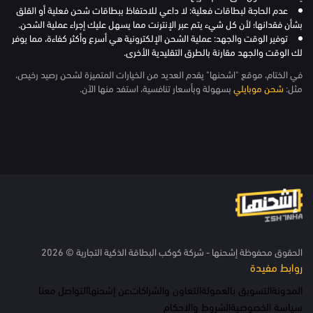
عدم الحاجة لبطاقات فعلية: لا داعي للاحتفاظ ببطاقات شحن فعلية أو القلق
بشأن فقدانها؛ لأن كل شيء يتم عبر الإنترنت مما يسهل عليك إجراء عملية الشحن.
توفير الوقت والجهد: عملية الشحن الإلكترونية هي أسرع وأكثر كفاءة، مما يوفر
لك الوقت والجهد مقارنة بالطرق التقليدية الأخرى.
في الختام، موقع "اشحنها" يقدم العديد من الخيارات المتميزة لشحن رصيد رخيص،
مثل:
شحن موبايلي
بسهولة وبأسعار تنافسية، استفد منها الآن.
الحقوق محفوظة إشحنها - شركة كوكب البطاقة الذكية التجارية © 2026
روابط مفيدة
المدونة
التسويق بالعمولة
التعاون والشراكات
عن إشحنها
التواصل معنا
سياسة الخصوصية
الشروط والاحكام