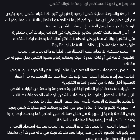
مما يعزز من تجربة المستخدم لها، وهذه الفوائد تشمل:
الراحة والسرعة: عملية شحن الرصيد إلكتروني تتيح لك القيام بشحن رصيد رخيص
من أي مكان وفي أي وقت، ولكن كل ما تحتاجه هو الاتصال بالإنترنت، مما يوفر لك
الوقت والجهد بدل من الذهاب إلى متاجر الشحن التقليدية.
أمان المعاملات: تقدم المتاجر الإلكترونية في الغالب إجراءات أمان متطورة،
مثل: تشفير البيانات، مما يجعل المعاملات أكثر أمانا، كما يمكنك أيضا استخدام
طرق دفع موثوقة، مثل: بطاقات الائتمان أو PayPal.
تجنب مشكلة الازدحام: عدم الانتظار في الطوابير والازدحام في المتاجر
التقليدي خاصة في أوقات الذروة، حيث يمكنك إتمام عملية الشحن بكل سهولة من
مكانك.
عروض وخصومات خاصة: العديد من المتاجر توفر بعض الخصومات والعروض
الخاصة عند إجراء عملية الشحن عبر الإنترنت، مما يتيح لك الاستفادة من أسعار
تنافسية أقل مقارنة من أسعار المتاجر التقليدية.
خيارات متعددة: توفر المتاجر الإلكترونية مجموعة واسعة من خيارات الشحن
التي يمكنك الحصول عليها، مثل: بطاقات الشحن للهواتف المحمولة، بطاقات
الألعاب، والخدمات الرقمية الأخرى مما يسهل العثور على ما تحتاجه.
سهولة التتبع والإدارة: هذه النوع من المتاجر يمكنك تتبع عمليات شحن رصيد
رخيص الخاصة بك بكل سهولة من خلال حسابك على المتجر، كما يمكنك أيضا إدارة
رصيدك بشكل أفضل ومعرفة المعاملات السابقة.
استرداد الأموال والضمانات: توفر العديد من المتاجر سياسة استرداد الأموال
مما يتيح لك الشعور بالأمان عند إجراء المعاملات، حيث في حالة حدوث أي مشكلة
يمكنك الحصول على دعم سريع.