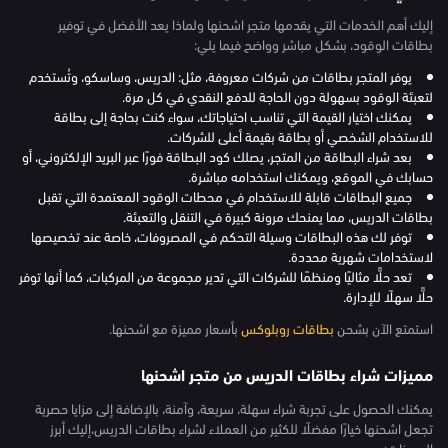
إليك أهم الخدمات التي يقدمها متجر اشحنها ولماذا يعد الأفضل في توفير
بطاقات الوقود، بشكل مباشر وواضح فيما يلي:
يوفر المتجر بطاقات من شركات معروفة، مثل: الدريس، وساسكو، وتُستخدم
لتعبئة الوقود بسهولة دون الحاجة للدفع النقدي في كل مرة.
يمكنك اختيار القيمة التي تناسب احتياجاتك، سواء كنت بحاجة إلى بطاقة
للاستخدام الشخصي أو بطاقة بقيمة أعلى للشركات.
بعد شراء البطاقة من المتجر، يصلك كود البطاقة فورًا عبر البريد الإلكتروني، أو
حسابك في الموقع، ويمكنك استخدامه مباشرة.
جميع البطاقات قابلة للاستخدام في محطات الوقود المعتمدة التي تقبل
بطاقات الدريس، مما يمنحك مرونة كبيرة في التنقل والتعبئة.
توفر لك هذه البطاقات وسيلة التحكم في المصروفات، خاصة عند تخصيصها
لاستخدامات شهرية محددة.
تعد حلًّا مثاليًا ومنظمًا للشركات التي تدير مجموعة من المركبات، كما أنها توفر
حلًّا سهلًا للإدارة.
استمتع الآن بشحن
بطاقات روبلوكس
بأسعار مميزة مع اشحنها.
مميزات شراء بطاقات الدريس من متجر اشحنها
يمكنك الحصول على تجربة شراء سهلة، سريعة، وآمنة، بالإضافة إلى مزايا حصرية
تجعل اشحنها خيارًا مفضلًا للكثير من العملاء لشراء بطاقات الدريس،إليك أبرز
المميزات: