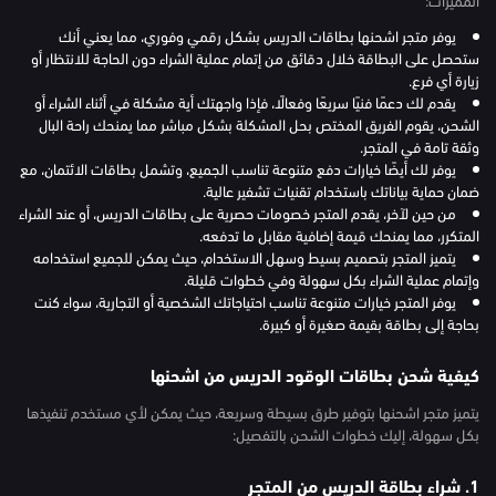
يوفر متجر اشحنها بطاقات الدريس بشكل رقمي وفوري، مما يعني أنك
ستحصل على البطاقة خلال دقائق من إتمام عملية الشراء دون الحاجة للانتظار أو
زيارة أي فرع.
يقدم لك دعمًا فنيًا سريعًا وفعالًا، فإذا واجهتك أية مشكلة في أثناء الشراء أو
الشحن، يقوم الفريق المختص بحل المشكلة بشكل مباشر مما يمنحك راحة البال
وثقة تامة في المتجر.
يوفر لك أيضًا خيارات دفع متنوعة تناسب الجميع، وتشمل بطاقات الائتمان، مع
ضمان حماية بياناتك باستخدام تقنيات تشفير عالية.
من حين لآخر، يقدم المتجر خصومات حصرية على بطاقات الدريس، أو عند الشراء
المتكرر، مما يمنحك قيمة إضافية مقابل ما تدفعه.
يتميز المتجر بتصميم بسيط وسهل الاستخدام، حيث يمكن للجميع استخدامه
وإتمام عملية الشراء بكل سهولة وفي خطوات قليلة.
يوفر المتجر خيارات متنوعة تناسب احتياجاتك الشخصية أو التجارية، سواء كنت
بحاجة إلى بطاقة بقيمة صغيرة أو كبيرة.
كيفية شحن بطاقات الوقود الدريس من اشحنها
يتميز متجر اشحنها بتوفير طرق بسيطة وسريعة، حيث يمكن لأي مستخدم تنفيذها
بكل سهولة، إليك خطوات الشحن بالتفصيل:
1. شراء بطاقة الدريس من المتجر