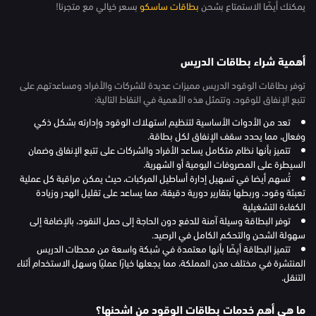
يمكنك أيضًا الاستمتاع بشحن
بطاقات ساسكو
بسعر خيالي مع متجرنا!
أهمية شراء بطاقات الدريس
توفر بطاقات الوقود الدريس مميزات عديدة للشركات والأفراد ومساعدتهم على
تتبع الإنفاق للوقود، وتتمثل هذه الأهمية في النقاط التالية:
تعد من الأدوات الأساسية لتنظيم استهلاك الوقود وإدارته بشكل ذكي
وفعال، مما يحدد سقف الإنفاق لكل بطاقة.
تتميز بأنها نظام متكامل يساعد الأفراد والشركات على تتبع الإنفاق وضمان
السيطرة على المصروفات اليومية أو الشهرية.
تُسهم أيضا في تسهيل إدارة أساطيل المركبات، حيث يمكن مراقبة كل عملية
تعبئة وقود، وربطها بتقارير دورية دقيقة، مما يساعد على تقليل الهدر وزيادة
الكفاءة التشغيلية
توفر البطاقة وسيلة آمنة للدفع دون الحاجة إلى حمل النقود، بالإضافة إلى
سهولة الشحن والتحكم الكامل في الرصيد.
تتميز البطاقة أيضًا بأنها معتمدة في شبكة واسعة من محطات الدريس
المنتشرة في مختلف مدن المملكة، مما يجعلها خيارًا عمليًا وسهل الاستخدام أثناء
التنقل.
ما هي أهم خدمات بطاقات الوقود من اشحنها؟