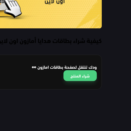
كيفية شراء بطاقات هدايا أمازون اون لاي
ودك تنتقل لصفحة بطاقات امازون 👀
شراء المنتج