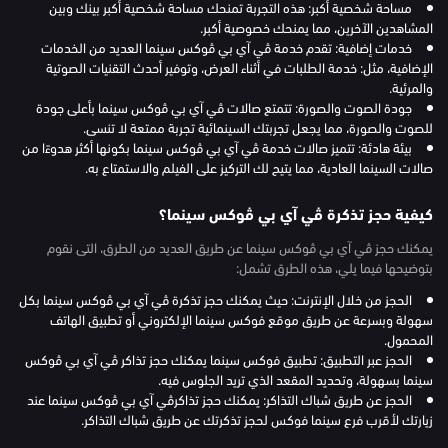
مساحة شخصية أكبر: هذه التجربة تمنحك مساحة شخصية أكبر بينك وبين
المشاهدين الآخرين، مما يمنحك خصوصية أكبر.
خدمات إضافية: تقدم خدمة ڤي آي بي ڤوكس سينما العديد من الخدمات
الإضافية، مثل: خدمة الطلبات في أثناء العرض، وتوفير أحدث التقنيات الصوتية
والمرئية.
جودة الصوت والصورة: تتمتع صالات ڤي آي بي ڤوكس سينما بأعلى جودة
للصوت والصورة، مما يجعل تجربتك السينمائية تجربة ممتعة لا تنسى.
بيئة هادئة: تتميز صالات خدمة ڤي آي بي ڤوكس سينما بكونها أكثر هدوءًا من
صالات السينما العادية، مما يتيح لك التركيز على الفيلم والاستمتاع به.
كيفية حجز تذكرة ڤي آي بي ڤوكس سينما؟
يمكنك حجز ڤي آي بي ڤوكس سينما عن طريق العديد من الطرق، التى نقوم
بتوضيحها فيما يلي، هذه الطرق تشمل:
الحجز من خلال الإنترنت: حيث يمكنك حجز تذكرة ڤي آي بي ڤوكس سينما بكل
سهولة وبسرعة عن طريق موقع فوكس سينما الإلكتروني أو تطبيق الهاتف
المحمول.
الحجز عبر التطبيق: تطبيق فوكس سينما يمكنك حجز تذاكر ڤي آي بي ڤوكس
سينما بسهولة، وتحديد المقعد الذي تريد الجلوس فيه.
الحجز عن طريق شباك التذاكر: يمكنك حجز تذاكرڤي آي بي ڤوكس سينما عند
زيارتك لأقرب فرع سينما فوكس لحجز تذكرتك عن طريق شباك التذاكر.