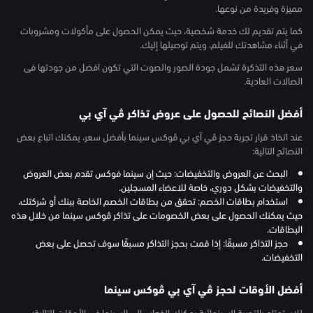
مميزة وفريدة من نوعها.
كما يتم تقديم لك خدمة شخصية، حيث يمكن الحصول على مأكولات ومشروبات
في أثناء مشاهدتك للفيلم، ويتم توصيلها إليك.
سعر هذه التذكرة تشمل جودة الصور والصوت التي تكون افضل من جودتها فى
الصالات العادية.
أفضل النصائح للحصول على عروض تذاكر ڤي آي بي
عند اتخاذ قرار تجربة حجز ڤي آي بي ڤوكس سينما بأفضل سعر، يمكنك اتباع بعض
النصائح التالية:
البحث عن العروض والتخفيضات: حيث إن سينما فوكس تقدم بعض العروض
والتخفيضات بشكل دوري، خاصة للاعضاء المسجلين.
استخدام بطاقات الخصم: تحقق من بطاقات الخصم الخاصة ببنك أو شركتك،
حيث يمكنك الحصول على بعض الخصومات على تذاكر ڤوكس سينما من خلال هذه
البطاقات.
حجز التذاكر مسبقًا: إذا قمت بحجز التذاكر مسبقًا سوف تحصل على بعض
التخفيضات.
أفضل الأوقات لحجز ڤي آي بي ڤوكس سينما
للاستمتاع بالتجربة السينمائية يمكنك الذهاب إلى السينما فى الأوقات التالية: