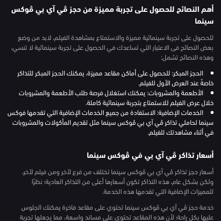
أهم النصائح للحصول على تجربة مميزة من حجز ڤي آي بي ڤوكس
سينما
للحصول على تجربة سينمائية مميزة والاستمتاع بمشاهدة الفيلم، لابد من وضع
بعض النصائح فى الاعتبار التي تساعدك في الحصول على تجربة سينمائية لا تنسي،
وهذه النصائح تشمل:
الحجز المبكر: للحصول على أماكن مقاعد مميزة، يمكنك الحجز المبكر للتذاكر
خاصةً عند العرض الأول للفيلم.
الأطعمة والمشروبات: يمكنك استغلال فرصة طلب الأطعمة والمشروبات
خلال عرض الفيلم للاستمتاع بتجربة سينمائية كاملة.
الخدمات الإضافية: الاستفادة من جميع الخدمات الإضافية التي تقدمها فوكس
سينما لحاملي تذاكر ڤي آي بي ڤوكس سينما مثل تقديم المأكولات والمشروبات
في أثناء مشاهدتك للفيلم.
أسعار تذاكر ڤي آي بي في ڤوكس سينما
أسعار حجز تذاكر ڤي آي بي ڤوكس سينما تختلف من فرع لآخر ومن فيلم لآخر،
ولكن بشكل عام، هذه التذاكر تكون أسعارها أعلى من التذاكر العادية؛ نظرًا
للمميزات الإضافية التي تقدمها هذه الخدمة.
خدمة حجز ڤي آي بي ڤوكس سينما تحتوي على مقاعد فاخرة يمكنك الجلوس
عليها بكل راحة؛ لأن هذه المقاعد تحتوي على مساند واسعة، مما يجعلها تجربة