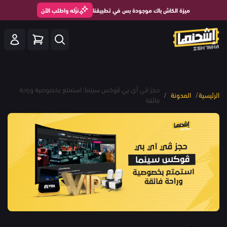
ميزة الكاش باك موجودة بس في تطبيقنا
نزّله واطلب الآن
حجز ڤي آي بي ڤوكس سينما: استمتع بخصوصية وراحة
/
الرئيسية
المدونة
/
فائقة