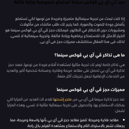
حجز ڤي آي بي ڤوكس سينما: استمتع بخصوصية وراحة فائقة
إذا كنت تبحث عن تجربة سينمائيةٍ متميزةٍ وفريدة من نوعها لكي تستمتع
بأفضل جودة للصوت والصورة، كما يتيح لك طلب ماتشاء من مأكولات
ومشروبات دون الانتظار في الطابور، فيمكنك حجز ڤي آي بي ڤوكس سينما هو
الخيار الأمثل لك للاستمتاع برفاهية وراحة فائقة، وتجربة سينمائية لا تنسى،
لذلك في هذا المقال ستكتشف مميزات حجز في آي بي.
ما هى تذاكر ڤي آي بي ڤوكس سينما؟
هي تذاكر خاصة توفر لك تجربة مثاليةٍ لمشاهدة أفلام فريدة من نوعها، فعند حجز
تذكرة ڤي آي بي تحصل على مقاعد مريحة وفاخرة، ومساحة شخصية أكبر، والعديد
من الخدمات الإضافية تجعل تجربتك أكثر متعةً.
مميزات حجز ڤي آي بي ڤوكس سينما
عند حجز تذكرة سينما ڤي آي بي من
متجر إشحنها
تقدم لك العديد من المزايا التي
يمكنك الاستمتاع بها، والحصول على تجربة سينمائية مثالية لا تنسي، وهذه المزايا
تشمل:
مقاعد فاخرة ومريحة: تتميز مقاعد حجز ڤي آي بي بأنها واسعة ومريحة، مما
يجعلك تشعر بالاسترخاء التام والاستمتاع بمشاهدة الفيلم بكل راحة.