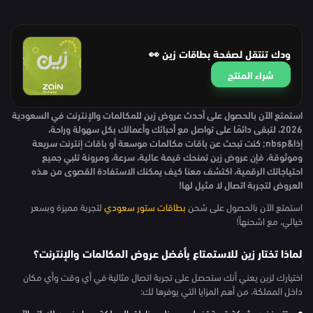
ودك تنتقل لصفحة بطاقات زين 👀
شراء المنتج
استمتع الآن بالحصول على أحدث عروض زين للمكالمات والإنترنت في السعودية
2026، لتبقى دائمًا على تواصل مع أحبائك وأعمالك بكل سهولة وراحة،
إذا&nbsp; كنت تبحث عن باقات مكالمات موسعة أو باقات إنترنت سريعة
وموثوقة، فإن عروض زين تمنحك قيمة عالية، سرعة، ومرونة تلبي جميع
احتياجاتك الرقمية، اكتشف معنا كيف يمكنك الاستفادة القصوى من هذه
العروض لتجربة اتصال لا مثيل لها!
استمتع الآن بالحصول على شحن
بطاقات ستور سعودي
لتجربة مميزة وبسعر
خيالي، مع اشحنهاّ!
لماذا تختار زين للاستمتاع بأفضل عروض المكالمات والإنترنت؟
اختيارك لزين يعني أنك ستحصل على تجربة اتصال مثالية في أي وقت وأي مكان
داخل المملكة، من أهم المزايا التي يوفرها لك:
تتميز زين بشبكة قوية تغطي معظم مناطق المملكة، مما يضمن لك اتصالاً