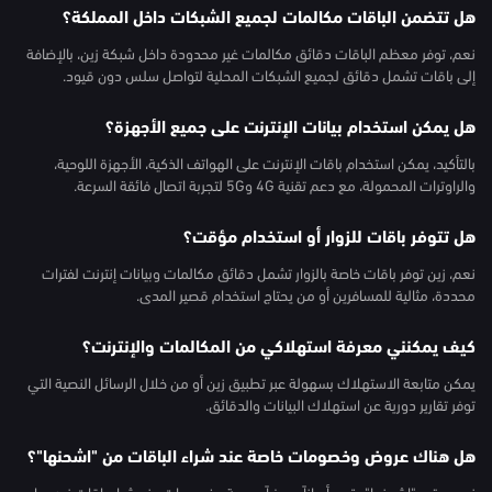
هل تتضمن الباقات مكالمات لجميع الشبكات داخل المملكة؟
نعم، توفر معظم الباقات دقائق مكالمات غير محدودة داخل شبكة زين، بالإضافة
إلى باقات تشمل دقائق لجميع الشبكات المحلية لتواصل سلس دون قيود.
هل يمكن استخدام بيانات الإنترنت على جميع الأجهزة؟
بالتأكيد، يمكن استخدام باقات الإنترنت على الهواتف الذكية، الأجهزة اللوحية،
والراوترات المحمولة، مع دعم تقنية 4G و5G لتجربة اتصال فائقة السرعة.
هل تتوفر باقات للزوار أو استخدام مؤقت؟
نعم، زين توفر باقات خاصة بالزوار تشمل دقائق مكالمات وبيانات إنترنت لفترات
محددة، مثالية للمسافرين أو من يحتاج استخدام قصير المدى.
كيف يمكنني معرفة استهلاكي من المكالمات والإنترنت؟
يمكن متابعة الاستهلاك بسهولة عبر تطبيق زين أو من خلال الرسائل النصية التي
توفر تقارير دورية عن استهلاك البيانات والدقائق.
هل هناك عروض وخصومات خاصة عند شراء الباقات من "اشحنها"؟
نعم، متجر "اشحنها" يقدم أحياناً عروضاً حصرية وخصومات عند شراء باقات زين، ما