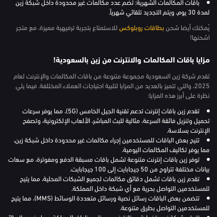
باقات المكالمات الشهرية: تضم عدد مكالمات غير محدودة داخل شبكة زين
لمدة 30 يوم، ويتم التجديد تلقائي شهرياً.
يُمكنك أيضا شحن
بطاقات روبلوكس
للاستمتاع بتجربة ترفيهية مميزة، مع متجر
اشحنها!
مزايا باقات المكالمات والانترنت من زين بالسعودية!
تقدم شركة زين السعودية مجموعة متنوعة من باقات المكالمات والإنترنت لعام
2025، والتي تتميز بالعديد من المزايا لتلبية احتياجات العملاء المختلفة. فيما يلي
نظرة على أبرز هذه المزايا:
تقدم زين باقات إنترنت تدعم تقنية الجيل الخامس (5G)، مما يوفر سرعات
تحميل وتنزيل فائقة السرعة، مثالية للبث المباشر، الألعاب الإلكترونية، وتصفح
الإنترنت بسلاسة.
تتيح بعض الباقات للمستخدمين إجراء مكالمات غير محدودة داخل شبكة زين،
مما يوفر تكاليف المكالمات اليومية.
توفر زين باقات إنترنت متنوعة تشمل باقات مسبقة الدفع ومفوترة، مع سعات
بيانات مختلفة تتراوح من 50 جيجابايت إلى 100 جيجابايت.
تقدم زين باقات تشمل دقائق مكالمات لجميع الشبكات المحلية، مما يتيح
للمستخدمين التواصل بحرية مع أي شبكة داخل المملكة.
تتضمن بعض الباقات رسائل نصية ورسائل متعددة الوسائط (MMS)، مما يتيح
للمستخدمين التواصل بطرق متنوعة.
تتمتع شبكة زين بتغطية ممتازة في معظم مناطق المملكة، مما يضمن اتصالاً