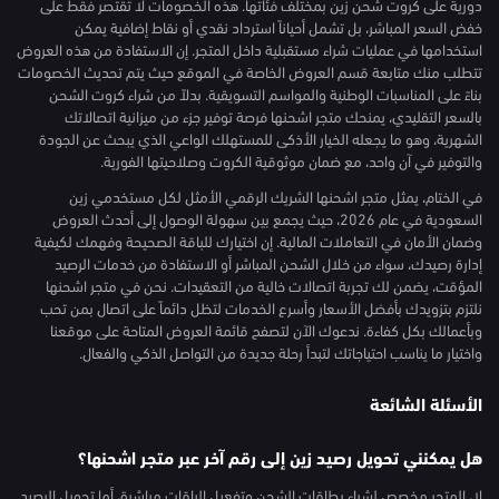
دورية على كروت شحن زين بمختلف فئاتها. هذه الخصومات لا تقتصر فقط على
خفض السعر المباشر، بل تشمل أحياناً استرداد نقدي أو نقاط إضافية يمكن
استخدامها في عمليات شراء مستقبلية داخل المتجر. إن الاستفادة من هذه العروض
تتطلب منك متابعة قسم العروض الخاصة في الموقع حيث يتم تحديث الخصومات
بناءً على المناسبات الوطنية والمواسم التسويقية. بدلاً من شراء كروت الشحن
بالسعر التقليدي، يمنحك متجر اشحنها فرصة توفير جزء من ميزانية اتصالاتك
الشهرية، وهو ما يجعله الخيار الأذكى للمستهلك الواعي الذي يبحث عن الجودة
والتوفير في آن واحد، مع ضمان موثوقية الكروت وصلاحيتها الفورية.
في الختام، يمثل متجر اشحنها الشريك الرقمي الأمثل لكل مستخدمي زين
السعودية في عام 2026، حيث يجمع بين سهولة الوصول إلى أحدث العروض
وضمان الأمان في التعاملات المالية. إن اختيارك للباقة الصحيحة وفهمك لكيفية
إدارة رصيدك، سواء من خلال الشحن المباشر أو الاستفادة من خدمات الرصيد
المؤقت، يضمن لك تجربة اتصالات خالية من التعقيدات. نحن في متجر اشحنها
نلتزم بتزويدك بأفضل الأسعار وأسرع الخدمات لتظل دائماً على اتصال بمن تحب
وبأعمالك بكل كفاءة. ندعوك الآن لتصفح قائمة العروض المتاحة على موقعنا
واختيار ما يناسب احتياجاتك لتبدأ رحلة جديدة من التواصل الذكي والفعال.
الأسئلة الشائعة
هل يمكنني تحويل رصيد زين إلى رقم آخر عبر متجر اشحنها؟
لا، المتجر مخصص لشراء بطاقات الشحن وتفعيل الباقات مباشرة، أما تحويل الرصيد