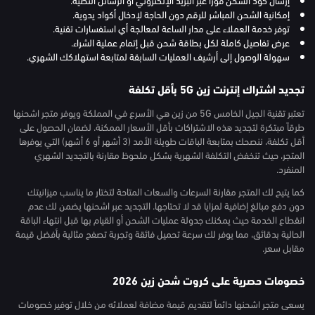
إمكانية الشحن المباشر للرقم دون الحاجة لإدخال أكواد يدوية.
توفر خدمة العملاء على مدار الساعة لمعالجة أي استفسارات تقنية.
عرض تفاصيل كاملة لكل بطاقة شحن قبل إتمام عملية الشراء.
سهولة الوصول إلى أرشيف العمليات السابقة لمتابعة استهلاكك الشهري.
تجديد اشتراك إنترنت زين 5G بأقل تكلفة
تعتبر تقنية الجيل الخامس 5G من زين هي الأسرع في المملكة ويوفر متجر اشحنها
طرقاً مبتكرة لتجديد هذه الاشتراكات بأقل الأسعار الممكنة. لضمان الحصول على
أقل تكلفة، ننصحك بمتابعة الباقات طويلة الأمد (3 أشهر أو 6 أشهر) التي يوفرها
المتجر، حيث تنخفض التكلفة الشهرية بشكل ملحوظ مقارنة بالتجديد الشهري
المنفرد.
كما يتيح لك المتجر مقارنة السرعات والسعات المتاحة لتختار ما يناسب ميزانيتك
دون دفع مبالغ إضافية لمزايا قد لا تحتاجها. التجديد عبر اشحنها يضمن لك عدم
انقطاع الخدمة حيث يمكنك جدولة عمليات الشحن أو القيام بها قبل انتهاء الباقة
الحالية بدقائق، مما يوفر لك سرعة تحميل فائقة وتجربة تصفح مثالية بأفضل قيمة
مقابل سعر.
خصومات حصرية على كروت شحن زين 2026
يسعى متجر اشحنها دائماً لتقديم قيمة مضافة لعملائه من خلال توفير خصومات