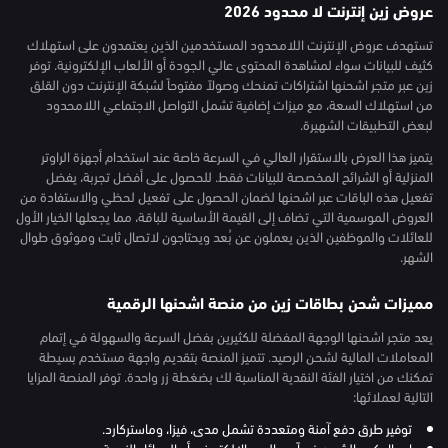
عروض زين إنترنت لا محدود 2026
تستهدف عروض الإنترنت اللامحدود المستخدمين الذين يعتمدون على استهلاك
كثيف للبيانات سواء لمشاهدة المحتوى عالي الجودة أو الألعاب الإلكترونية. توفر
زين عبر متجر اشحنها اشتراكات تمنحك وصولاً مفتوحاً لشبكة الإنترنت دون القلق
من استهلاك السعة، مع ميزات إضافية تشمل التواصل الاجتماعي اللامحدود
لبعض التطبيقات الشهيرة.
يتميز هذا العرض بالاستقرار العالي في السرعة خاصة عند استخدام أجهزة الراوتر
المنزلية أو الشرائح المخصصة للبيانات فقط. للحصول على أفضل تجربة، يفضل
تفعيل هذه الباقات عبر اشحنها لضمان الحصول على تفعيل لحظي والاستفادة من
العروض الموسمية التي تضاف إلى القيمة الأساسية للباقة، مما يجعلها الخيار الأول
للعائلات والموظفين الذين يعملون عن بُعد ويحتاجون لاتصال ثابت وموثوق طوال
الشهر.
مميزات شحن بطاقات زين من منصة اشحنها الرقمية
يعد متجر اشحنها الوجهة المفضلة للكثيرين بفضل السرعة والسهولة في إتمام
المعاملات المالية لشحن الرصيد. تتميز المنصة بتقديم واجهة مستخدم بسيطة
تمكنك من اختيار الفئة النقدية المناسبة لك بضغطة زر واحدة. توفر المنصة المزايا
التالية لعملائها:
توفير طرق دفع آمنة ومتعددة تشمل مدى، فيزا، وماستركارد.
إرسال كود الشحن فوراً عبر البريد الإلكتروني أو الرسائل النصية.