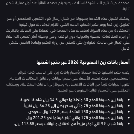
محددة، حيث تتيح لك الشركة استلاف رصيد يتم خصمه تلقائياً عند أول عملية شحن
تالية.
يمكنك تفعيل هذه الخدمة بسهولة من خلال إرسال كود التفعيل المخصص أو عبر
تطبيق زين كما يوفر متجر اشحنها الدعم الفني اللازم لإرشادك حول كيفية
الاستفادة من هذه الميزة. تساعدك هذه الخدمة في الحفاظ على اتصالك بالإنترنت
أو إجراء المكالمات المحلية والدولية دون توقف، وهي وسيلة أمان تضمن لك البقاء
على اتصال في حالات الطوارئ حتى تتمكن من زيارة المتجر وإعادة الشحن بشكل
كامل.
أسعار باقات زين السعودية 2026 عبر متجر اشحنها
يقدم متجر اشحنها قائمة محدثة بأسعار باقات زين التي تناسب كافة شرائح
المستخدمين، حيث تعتمد الأسعار على حجم البيانات ودقائق المكالمات المتاحة.
تتنوع الخيارات لتبدأ من الباقات الاقتصادية وصولاً إلى الباقات المتكاملة، ويمكنك
الاطلاع على الأسعار التالية المتوفرة عبر المتجر:
باقة زين مسبقة الدفع 30 وتكلفتها حوالي 34.5 ريال شاملة الضريبة.
باقة زين مسبقة الدفع 75 وتأتي بسعر يصل إلى 86.25 ريال تقريباً.
باقة زين مسبقة الدفع 150 المتاحة بسعر 172.5 ريال سعودي.
باقة زين مسبقة الدفع 175 والتي تبلغ قيمتها نحو 201.25 ريال.
باقة شباب 99 التي توفر مزيجاً من الدقائق والبيانات بسعر 113.85 ريال.