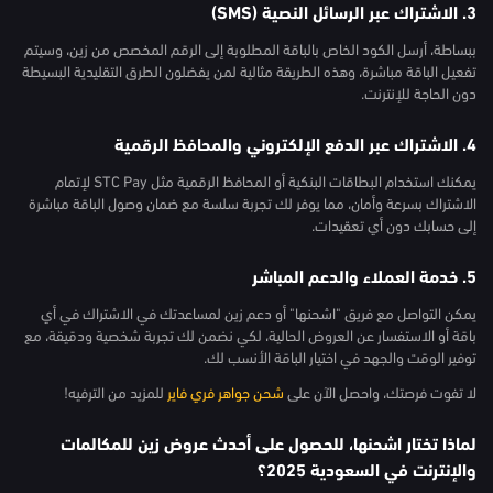
3. الاشتراك عبر الرسائل النصية (SMS)
ببساطة، أرسل الكود الخاص بالباقة المطلوبة إلى الرقم المخصص من زين، وسيتم
تفعيل الباقة مباشرة، وهذه الطريقة مثالية لمن يفضلون الطرق التقليدية البسيطة
دون الحاجة للإنترنت.
4. الاشتراك عبر الدفع الإلكتروني والمحافظ الرقمية
يمكنك استخدام البطاقات البنكية أو المحافظ الرقمية مثل STC Pay لإتمام
الاشتراك بسرعة وأمان، مما يوفر لك تجربة سلسة مع ضمان وصول الباقة مباشرة
إلى حسابك دون أي تعقيدات.
5. خدمة العملاء والدعم المباشر
يمكن التواصل مع فريق "اشحنها" أو دعم زين لمساعدتك في الاشتراك في أي
باقة أو الاستفسار عن العروض الحالية، لكي نضمن لك تجربة شخصية ودقيقة، مع
توفير الوقت والجهد في اختيار الباقة الأنسب لك.
لا تفوت فرصتك، واحصل الآن على
شحن جواهر فري فاير
للمزيد من الترفيه!
لماذا تختار اشحنها، للحصول على أحدث عروض زين للمكالمات
والإنترنت في السعودية 2025؟