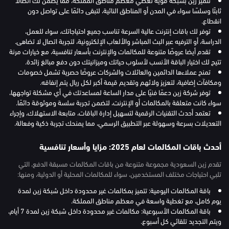
ثابتًا وسلسًا سواء في المدن أو المناطق النائية، لتبقى دائمًا على تواصل دون
انقطاع.
توفر لك باقات إنترنت عالية السرعة تناسب جميع احتياجاتك، سواء للعمل،
الدراسة، أو الترفيه عبر البث المباشر والألعاب الإلكترونية، لتجربة اتصال لا تضاهى.
تقدم أيضا عروضًا متنوعة للمكالمات والإنترنت بأسعار تنافسية، مع خيارات مرنة
تتيح لك اختيار الباقة الأنسب لأسلوب حياتك وميزانيتك دون دفع مبالغ زائدة.
تمنح عملاءها الدائمين والعائلات والشركات عروضًا حصرية تشمل خصومات
ومكافآت إضافية، لتعزيز ولائهم وتقديم قيمة أكبر لكل ريال يتم إنفاقه.
توفر شركة زين دعمًا فنيًا على مدار الساعة لمساعدتك في أي مشكلة تواجهها،
سواء كانت متعلقة بالمكالمات أو الإنترنت، لتضمن تجربة سلسة وموثوقة دائمًا.
تعتمد أحدث التقنيات الرقمية لتسهيل إدارة الباقات، متابعة الاستهلاك، وإجراء
التعديلات بسرعة وسهولة عبر التطبيق الرسمي، مما يمنحك تجربة ذكية وفعالة.
أحدث باقات المكالمات لعام 2025: مزايا وأسعار تنافسية
تقدم زين السعودية مجموعة متنوعة من باقات المكالمات مسبقة الدفع، التي
تلبي احتياجات مختلف المستخدمين، سواء للمكالمات المحلية أو الدولية، ومنها:
باقة المكالمات اليومية: تتميز بمكالمات غير محدودة داخل شبكة زين لمدة
يوم كامل، مع تغطية واسعة في معظم مناطق المملكة.
باقة المكالمات الأسبوعية: مكالمات غير محدودة داخل شبكة زين لمدة 7 أيام،
ويتم التجديد تلقائي كل أسبوع.