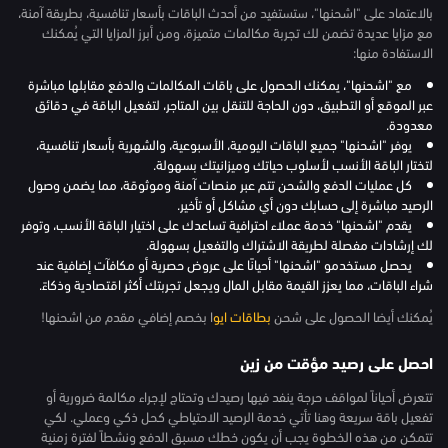
بالاعتماد على "اشحنها"، ستستفيد من أحدث الباقات بأسعار تنافسية، بطريقة آمنة،
مع مزايا عديدة تضمن لك تجربة مكالمات متميزة، ومن أبرز المزايا التي يُمكنك
الاستفادة منها:
مع "اشحنها"، يمكنك الحصول على باقات المكالمات والدفع مقابلها مباشرة
عبر الموقع أو التطبيق، دون الحاجة للتنقل بين المتاجر، لتفعيل الباقة في دقائق
معدودة.
يوفر "اشحنها" جميع الباقات اليومية، الأسبوعية، والشهرية بأسعار تنافسية،
لتختار الباقة الأنسب لأسلوب حياتك وميزانيتك بسهولة.
كل عمليات الدفع والشحن تتم عبر منصات آمنة وموثوقة، مما يضمن وصول
الرصيد مباشرة إلى حسابك دون أي مشاكل أو تأخير.
يقدم "اشحنها" خدمة عملاء احترافية تساعدك على اختيار الباقة الأنسب، وتوفر
لك إرشادات مفصلة لطريقة الاشتراك والتفعيل بسهولة.
يحصل مستخدمو "اشحنها" أحيانًا على عروض حصرية أو مكافآت إضافية عند
شراء الباقات، مما يعزز القيمة مقابل المال ويجعل تجربتك أكثر اقتصادية وذكاءً.
يُمكنك أيضا الحصول على شحن
بطاقات ايو
ا بخصم إضافي مقدم من اشحنها!
احصل على رصيد مؤقت من زين
تتعرض أحياناً لمواقف حرجة ينفد فيها رصيدك وتحتاج لإجراء مكالمة ضرورية أو
تفعيل باقة سريعة وهنا تأتي خدمة الرصيد الاحتياطي كحل ذكي وعملي. لكي
تتمكن من هذه الخطوة يجب أن يكون خطك مسبق الدفع ونشطاً لفترة زمنية