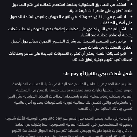
استفد من الصناديق العشوائية بحكمة: استخدم شداتك في فتح الصناديق
عندما تحتوي على عناصر ذات قيمة عالية.
لا تتسرع في الإنفاق: خذ وقتك في تقييم العروض والفرص المتاحة للحصول
على أفضل الصفقات.
اشترِ العروض التي تحتوي على مكافآت إضافية: بعض العروض تمنحك شدات
إضافية أو عناصر مجانية عند الشراء.
تواصل مع المجتمع المحيط: قد يشارك اللاعبون الآخرون نصائح حول أفضل
الطرق للاستفادة من شدات ببجي.
تابع تحديثات اللعبة: يمكن أن تحتوي التحديثات الجديدة على عناصر ومكافآت
تجعلك تُعيد تقييم كيفية إنفاق شداتك.
شحن شدات ببجي بالفيزا أو stc pay
تعتبر مرونة الدفع هي العامل الحاسم عند الرغبة في شراء العملات الافتراضية،
ويوفر متجر اشحنها خيارات دفع متعددة تناسب جميع اللاعبين في المنطقة
العربية. يمكنك إتمام عملية الشراء باستخدام البطاقات البنكية التقليدية مثل الفيزا
أو ماستركارد، والتي تضمن لك معالجة فورية للمدفوعات بمعايير أمان عالمية
تحمي بياناتك المالية من أي تلاعب.
بالإضافة إلى ذلك، يدعم المتجر خيار الدفع عبر stc pay، وهي الوسيلة الأكثر شعبية
وسهولة للمستخدمين في المملكة العربية السعودية، مما يغنيك عن الحاجة
لإدخال بيانات بنكية طويلة ويجعل العملية تتم عبر رقم الجوال فقط. هذا التنوع
يزيل العوائق أمام اللاعبين ويسمح لهم بالحصول على رصيدهم فوراً وبطرق