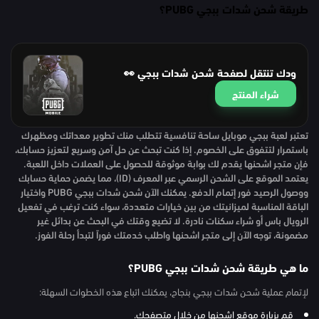
طريقة شحن شدات ببجي PUBG؟
ودك تنتقل لصفحة شحن شدات ببجي 👀
شراء المنتج
تعتبر لعبة ببجي موبايل ساحة تنافسية تتطلب منك تطوير معداتك ومظهرك
باستمرار لتتفوق على الخصوم. إذا كنت تبحث عن حل آمن وسريع لتعزيز حسابك،
فإن متجر اشحنها يقدم لك بوابة موثوقة للحصول على العملات داخل اللعبة.
يعتمد الموقع على الشحن الرسمي عبر المعرف (ID)، مما يضمن حماية حسابك
ووصول الرصيد فور إتمام الدفع. يمكنك الآن شحن شدات ببجي PUBG واختيار
الباقة المناسبة لميزانيتك من بين خيارات متعددة، سواء كنت ترغب في تفعيل
الرويال باس أو شراء سكنات نادرة. لا تضيع وقتك في البحث عن بدائل غير
مضمونة، توجه الآن إلى متجر اشحنها واطلب خدمتك فوراً لتبدأ رحلة الفوز.
ما هي طريقة شحن شدات ببجي PUBG؟
لإتمام عملية شحن شدات ببجي بنجاح، يمكنك اتباع هذه الخطوات السهلة:
قم بزيارة موقع اشحنها من خلال متصفحك.