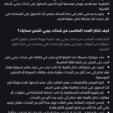
المتغيرة، مع تقديم عروض موسمية تتيح للاعبين الحصول على شدات ببجي بأسعار
تنافسية.
يتميز بدعم فني متاح على مدار الساعة، يضمن لك الحصول على المساعدة في
حال حدوث أية مشكلة خلال عملية الشراء.
كيف تختار العدد المناسب من شدات ببجي لشحن حسابك؟
اختيار العدد المناسب من شدات ببجي يعد خطوة مهمة لضمان تحقيق أقصى
استفادة من أموالك، فيما يلي بعض الإرشادات التي تساعدك في اتخاذ القرار
الصحيح:
حدد ميزانيتك مسبقا: حدد المبلغ الذي ترغب في إنفاقه على شدات ببجي قبل
البدء، حتى تتمكن من اختيار الفئة المناسبة.
تعرف على احتياجاتك داخل اللعبة: إذا كنت ترغب في شراء عناصر تجميلية فقط،
فقد تحتاج إلى عدد أقل من الشدات مقارنة بشراء بطاقات المعركة أو التصاريح
الموسمية.
تابع العروض والتخفيضات: بعض المتاجر، مثل: متجر اشحنها، تقدم عروضًا تتيح
لك الحصول على شدات إضافية مقابل نفس السعر.
قم بتقييم الأهداف المستقبلية: إذا كنت تخطط للمشاركة في بطولات أو
فعاليات داخل اللعبة، فقد تحتاج إلى شراء عدد أكبر من الشدات.
افحص الخيارات المتاحة: بعض الفئات توفر عددًا أكبر من الشدات مقابل توفير
مالي أكبر، لذا تأكد من اختيار العرض الأكثر فائدة.
تجنب الإفراط في الشراء: لا تشتري عددًا كبيرًا من الشدات إلا إذا كنت متأكدًا