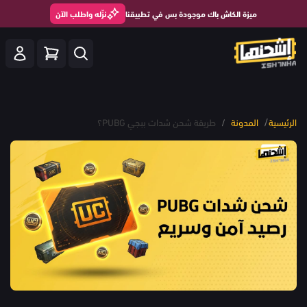
ميزة الكاش باك موجودة بس في تطبيقنا
نزّله واطلب الآن
/
الرئيسية
المدونة
/
طريقة شحن شدات ببجي PUBG؟