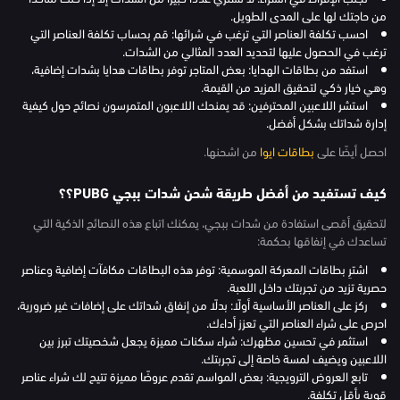
من حاجتك لها على المدى الطويل.
احسب تكلفة العناصر التي ترغب في شرائها: قم بحساب تكلفة العناصر التي
ترغب في الحصول عليها لتحديد العدد المثالي من الشدات.
استفد من بطاقات الهدايا: بعض المتاجر توفر بطاقات هدايا بشدات إضافية،
وهي خيار ذكي لتحقيق المزيد من القيمة.
استشر اللاعبين المحترفين: قد يمنحك اللاعبون المتمرسون نصائح حول كيفية
إدارة شداتك بشكل أفضل.
احصل أيضًا على
بطاقات ايوا
من اشحنها.
كيف تستفيد من أفضل طريقة شحن شدات ببجي PUBG؟؟
لتحقيق أقصى استفادة من شدات ببجي، يمكنك اتباع هذه النصائح الذكية التي
تساعدك في إنفاقها بحكمة:
اشترِ بطاقات المعركة الموسمية: توفر هذه البطاقات مكافآت إضافية وعناصر
حصرية تزيد من تجربتك داخل اللعبة.
ركز على العناصر الأساسية أولًا: بدلًا من إنفاق شداتك على إضافات غير ضرورية،
احرص على شراء العناصر التي تعزز أداءك.
استثمر في تحسين مظهرك: شراء سكنات مميزة يجعل شخصيتك تبرز بين
اللاعبين ويضيف لمسة خاصة إلى تجربتك.
تابع العروض الترويجية: بعض المواسم تقدم عروضًا مميزة تتيح لك شراء عناصر
قوية بأقل تكلفة.