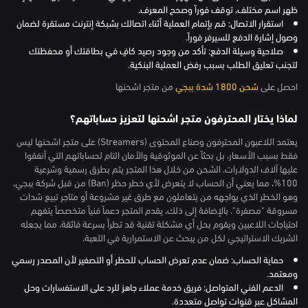
ظهر اسم مختلف، توقف فوراً وصحح المعرف.
استقرار الاتصال: قم بإتمام العملية أثناء اتصالك بشبكة إنترنت مستقرة لضمان
وصول إشارة الدفع للسيرفر فوراً.
صلاحية وسيلة الدفع: تأكد من وجود رصيد كافٍ في بطاقتك أو محفظتك
لتجنب تعليق الطلب بسبب رفض العملية البنكية.
احصل على
شحن 1800 شدة ببجي
من متجر اشحنها
لماذا يختار المحترفون متجر اشحنها لتعزيز حساباتهم؟
يعتمد اللاعبون المحترفون وصناع المحتوى (Streamers) على متجر اشحنها ليس
فقط بسبب الأسعار، بل بحثاً عن الموثوقية والأمان التام لحساباتهم التي أنفقوا
عليها آلاف الدولارات. الشحن من خلال هذا المتجر يتم بطرق رسمية وشرعية
100%، مما يعني أن الحساب لا يتعرض لأي خطر حظر (Ban) من قبل شركة ببجي،
وهو الخطر الذي يواجهه من يتعاملون مع طرق غير مشروعة أو متاجر تبيع شدات
مسروقة "مصفرة". بالإضافة إلى ذلك، يقدم المتجر دعماً فنياً متخصصاً يتفهم
احتياجات اللاعبين ويقوم بحل أي مشكلة تقنية قد تطرأ بسرعة فائقة، مما يجعله
الشريك الاستراتيجي لكل من يبحث عن الاستمرارية في اللعبة.
حماية الحساب: ضمان عدم تعرض الحساب للحظر أو التصفير لأن المصدر رسمي
ومعتمد.
الدعم الفني المتواصل: فريق خدمة عملاء جاهز للرد على الاستفسارات وحل
المشاكل عبر قنوات تواصل متعددة.