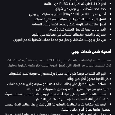
اختر فئة الألعاب ثم اختر لعبة PUBG من القائمة.
حدد عدد الشدات التي ترغب في شرائها.
أدخل معرف اللاعب (Player ID) الخاص بحسابك في ببجي.
انتقل إلى صفحة الدفع واختر وسيلة الدفع التي تناسبك.
أكمل بياناتك المطلوبة بشكل صحيح لضمان نجاح العملية.
تأكد من مراجعة تفاصيل الطلب قبل تأكيده.
بعد إتمام الدفع، ستصلك الشدات في حسابك على الفور.
في حال واجهتك مشكلة، تواصل مع خدمة عملاء اشحنها للدعم الفوري.
أهمية شحن شدات ببجي
بعد معرفتك طريقة شحن شدات ببجي PUBG؟ لا بد من معرفة أن هذه الشدات
توفر للاعبين العديد من المزايا التي تجعل تجربة اللعب أكثر متعة وتطورًا، ومنها:
تتيح لك الشدات فرصة شراء أزياء مميزة وإكسسوارات فريدة تمنح شخصيتك
داخل اللعبة مظهرًا أكثر تميزًا وتألقًا.
تساعدك في الحصول على بطاقات المعركة الموسمية، والتي تقدم مكافآت
حصرية تعزز من فرصك في التقدم وتحقيق مستويات أعلى بسرعة.
تمنحك الشدات القدرة على شراء أسلحة متطورة وعناصر تكتيكية تمنحك تفوقًا
إستراتيجيًا في أثناء المعارك، ما يزيد من فرصك في الانتصار.
توفر لك إمكانية شراء الصناديق العشوائية التي تحتوي على عناصر نادرة يصعب
الحصول عليها بطرق أخرى داخل اللعبة.
يمكنك استخدام الشدات في شراء إيموجيات وحركات رقص خاصة تضيف طابعًا