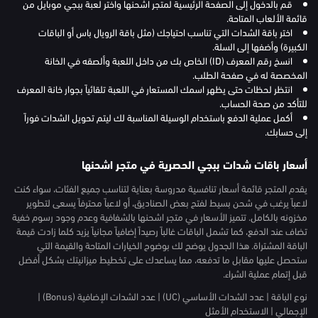
قم بالدخول إلى الصفحة الرئيسية لمتجر اشحنها واختر لعبة ببجي موبايل من
قائمة الألعاب المتاحة.
اختر باقة الشدات التي تناسب احتياجك (مثل باقة الرويال باس أو الباقات
الكبيرة) وأضفها إلى السلة.
انسخ رقم المعرف (ID) الخاص بك من داخل اللعبة وألصقه في الخانة
المخصصة له في صفحة الطلب.
انتظر لحظات حتى يظهر اسمك المستعار في اللعبة تلقائياً بجوار خانة المعرف
للتأكد من صحة الحساب.
أكمل عملية الدفع باستخدام الوسيلة المناسبة لك ليتم تحويل الشدات فوراً
إلى حسابك.
أسعار باقات شدات ببجي الحصرية في متجر اشحنها
يقدم المتجر قائمة أسعار تنافسية مدروسة بعناية لتناسب جميع الفئات، سواء كنت
لاعباً يرغب في شحن بسيط لفتح بعض الصناديق، أو لاعباً محترفاً يسعى لتطوير
مخزونه بالكامل. تتميز الأسعار في متجر اشحنها بالشفافية وعدم وجود رسوم خفية
تضاف عند الدفع، كما تشمل الباقات غالباً رصيداً إضافياً مجانياً يزيد كلما زادت قيمة
الباقة المشتراة. هذا الجدول يوضح لك بوضوح الخيارات المتاحة والقيمة التي
ستحصل عليها مقابل ما تدفعه، مما يساعدك على تخطيط ميزانيتك بشكل أفضل
قبل إتمام عملية الشراء.
نوع الباقة | عدد الشدات الأساسي (UC) | عدد الشدات الإضافية (Bonus) |
الإجمالي | الاستخدام الأمثل