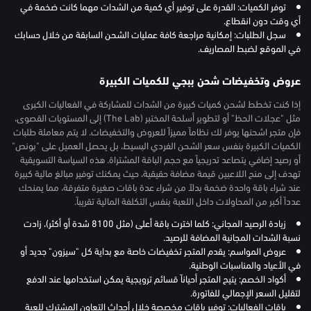
توفر الكميات: القدرة على توفير أي كمية من الشدات مهما كانت ضخمة في
أي وقت دون انقطاع.
سجل الطلبات: إمكانية مراجعة كافة عمليات الشحن السابقة من خلال حسابك
في الموقع لضبط المصاريف.
عروض وتخفيضات شحن ببجي للكميات الكبيرة
إذا كنت تخطط لشحن كميات كبيرة من الشدات للمشاركة في الفعاليات الكبرى
مثل "عجلات الحظ" أو لتطوير أسلحة المختبر (The Lab) إلى المستويات القصوى،
فإن متجر اشحنها يوفر لك نظاماً مميزاً للعروض والتخفيضات. لا يتم معاملة طلبات
الكميات الكبيرة بنفس سعر الشحن الفردي البسيط، بل يحصل العميل على "بونص"
أو رصيد إضافي يتصاعد تدريجياً مع حجم الباقة المشتراة. هذه السياسة التسويقية
تهدف إلى منح اللاعبين قيمة مضافة حقيقية، حيث يمكنك توفير مبالغ مالية كبيرة
عند شراء باقة واحدة ضخمة بدلاً من شراء عدة باقات صغيرة متفرقة، مما يمنحك
عدداً أكبر من المحاولات داخل اللعبة بنفس التكلفة المالية تقريباً.
زيادة الرصيد المجاني: كلما اخترت باقة أعلى (مثل 8100 شدة أو أكثر)، زادت
نسبة الشدات المجانية المضافة للرصيد.
عروض المواسم: يقدم المتجر تخفيضات خاصة مع بداية كل "سيزون" جديد أو
في الأعياد والمناسبات الوطنية.
أكواد الخصم: يتيح المتجر أحياناً قسائم ترويجية يمكن استخدامها عند الدفع
لتقليل السعر الإجمالي للفاتورة.
باقات الفعاليات: توفير باقات مخصصة خلال أحداث التعاون المشترك للعبة