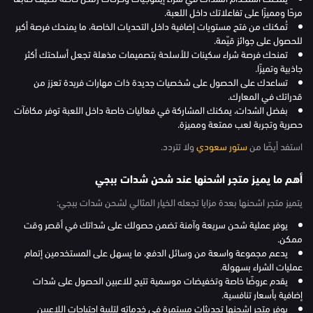
مرحًا ومميزًا على تفاعلاتك داخل اللعبة.
تُمكنك من فتح مستويات إضافية داخل التحديات الخاصة، ما يمنحك فرصة أكبر
للحصول على جوائز قيّمة.
تمنحك فرصة شراء سكينات للأسلحة بتصميمات مذهلة تجعل أسلحتك أكثر
جاذبية وتميزًا.
تساعدك على الحصول على شخصيات جديدة ذات مهارات فريدة تعزز من
قدراتك في المعارك.
بفضل الشدات، يمكنك المشاركة في فعاليات خاصة داخل اللعبة توفر مكافآت
حصرية وتجربة لعب ممتعة ومميزة.
استفد أيضًا من
ستور سعودي
ولا تتردد.
أهم ما يميز متجر اشحنها عند شحن شدات ببجي
يتميز متجر اشحنها بعدة مزايا تجعله الخيار المثالي لشحن شدات ببجي:
يوفر عملية شحن سريعة وآمنة تضمن حصولك على شداتك في أقصر وقت
ممكن.
يدعم مجموعة واسعة من وسائل الدفع، ما يسهل على المستخدمين إتمام
عمليات الشراء بسهولة.
يقدم عروضًا خاصة وتخفيضات موسمية تتيح للاعبين الحصول على شدات
إضافية بأسعار تنافسية.
يوفر متجر اشحنها تحديثات مستمرة في خدماته لتلبية احتياجات اللاعبين