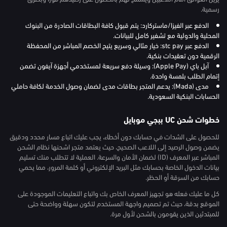
رسمية.
الدفع عبر الفيزا/ماستركارد: يتم قبول كافة البطاقات الصادرة من البنوك
المحلية والدولية مع تشفير كامل للبيانات.
الدفع عبر stc pay: خيار مثالي وسريع يتيح الخصم المباشر من المحفظة
الرقمية دون تعقيدات بنكية.
آبل باي (Apple Pay): وسيلة دفع سريعة لمستخدمي أجهزة آيفون تضمن
إتمام الطلب بلمسة واحدة.
مدى (Mada): يدعم المتجر بطاقات مدى لضمان وصول الخدمة لكافة حاملي
الحسابات البنكية السعودية.
خطوات شحن UC ببجي موبايل
للحصول على الشدات في حسابك دون أخطاء، يجب عليك اتباع مسار محدد ودقيق
يضمن وصول الرصيد إلى اللاعب الصحيح، حيث يعتمد متجر اشحنها نظام الشحن
المباشر عبر المعرف (ID) لضمان الأمان والسرعة. العملية لا تتطلب منك تسليم
بيانات الدخول الخاصة بحسابك مثل البريد الإلكتروني أو كلمة المرور، مما يحمي
حسابك من السرقة أو الحظر.
كل ما عليك فعله هو تجهيز المعرف الخاص بك واتباع التعليمات الموجودة على
الموقع بدقة، حيث تم تصميم واجهة المستخدم لتكون سهلة وواضحة حتى
للمبتدئين الذين يقومون بالشحن لأول مرة.