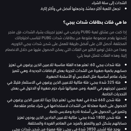
الشدات إلى سلة الشراء.
تجعل اللعبة أكثر حماسًا، وتجعلها أفضل في وأكثر إثارة.
ما هي فئات بطاقات شدات ببجي؟
إذا كنت من عشاق لعبة PUBG وترغب في تعزيز تجربتك بشراء الشدات، فإن متجر
إشحنها يقدم مجموعة متنوعة من بطاقات شدات PUBG لتناسب احتياجاتك
المختلفة، أحصل الآن على أفضل طريقة للعمل على شحن شدات ببجي الكوريه،
وهذا من خلال توفير الكثير من الفئات التي يمكن الحصول عليها من خلال الانضمام
إلينا، وهذه الفئات تتمثل فيما يلي:
فئة شدات ببجي 60: تعتبر هذه الفئة مناسبة للاعبين الذين يرغبون في تعزيز
حسابهم بكمية صغيرة من الشدات لتجربة بعض الإضافات الجديدة، وهي تتميز
بشراء عناصر أساسية مثل الملابس أو الأسلحة الصغيرة.
فئة 325 شدة ببجي: فئة مثالية للاعبين الذين يرغبون في الاستثمار قليلاً في
تحسين تجربتهم في اللعبة، ومن مميزاتها شراء حزم صغيرة أو الدخول في بعض
التحديات الخاصة.
فئة شحن 660 شدة في لعبة ببجي: تعتبر خيارًا جيدًا للاعبين الذين يرغبون في
الحصول على كمية معتدلة من الشدات لاستخدامها في شراء عناصر متقدمة،
وتتميز في الحصول علي أسلحة نادرة وملابس خاصة.
فئة شحن 1800 شدة ببجي: مثالية للاعبين الجادين الذين يودون تعزيز
حساباتهم بشكل كبير والتمتع بالمزيد من العناصر الفريدة والمختلفة.
يوجد فئة لشحن 3850 شدة في ببجي: فئة مميزة من شحن شدات ببجي