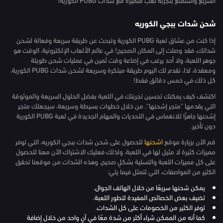
شحن شدات ببجي الكوريه
إذا كنت من عشاق لعبة PUBG الكورية وتبحث عن طريقة سريعة وفعالة لشحن
شداتك، فقد وصلت إلى المكان الصحيح! في عالم الألعاب الإلكترونية، الوقت هو
جوهر اللعبة، ولا أحد يرغب في إضاعة وقت ثمين في عمليات شحن طويلة
ومعقدة، لذا، نقدم لك اليوم طريقة مبتكرة وسريعة لشحن شدات PUBG الكورية،
كل ذلك في خمس دقائق فقط!
اكتشف كيف يمكنك تحسين تجربتك في اللعبة بفضل الحلول السريعة والموثوقة
التي يقدمها "متجر إشحنها". من خلال خطوات بسيطة وسريعة، سيجعلك متجر
إشحنها جاهزًا للانغماس في التحديات والمهام الجديدة في لعبة PUBG الكورية
دون تأخير.
قم الآن بزيارة موقع
اشحنها
للحصول على شحن شدات ببجي الكوريه، التي توفر
مميزات كثيرة لا مثيل لها في اللعبة، ولذلك فعليك الاشتراك الآن معنا للحصول
على كل مميزات اللعبة والتسلية بشكلٍ صحيح، وهذه الشدات من موقعنا تحقق
الكثير من المواصفات، التي تتمثل فيما يلي:
يمكن شحنها سريعًا من خلال الهاتف الجوال.
تضيف بعض الخصائص المفيدة لتطور اللعبة.
توفر الكثير من الخصومات على كل الشدات.
كما أنه من الممكن شراء أكثر من شدة معًا في آنٍ واحد من خلال إضافة