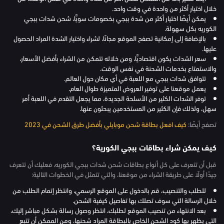
خلال اختيار أكثر من واحدة في وقت واحد.
يمكن أيضًا اختيار أكثر من شدة ببجي بخصومات سويًّا، شحن شدات ببجي
الكوريه بكل سهولة.
بالإضافة إلى إمكانية تصفح الموقع مجانًا، لشراء واختيار الشدة المراد الحصول
عليها.
سعر الشدات يكون اقتصاديًّا، ومن خلاله تتمكن من الشراء بأفضل الأسعار،
والاستمتاع بخدمات الشحنة في نفس الوقت.
تتوافق شدات ببجي مع اللعبة في أي مكان حول العالم.
يعمل موقعنا على توفير العروض المتميزة طوال العام.
توفر الشدات الكثير من الأسلحة الجديدة، مما يجعل التقدم في اللعبة أمر
سهل، ولذلك فإن الكثير من المستخدمين يبحثون عنها.
تصفح أيضًا:
كيف افعل بطاقة شحن موبايلي بأفضل طرق الشحن في 2023
كيف يمكن شراء بطاقات ببجي الكورية؟
قبل أن تتعرف على كل أنواع بطاقات شحن شدات ببجي الكوريه، فعليك أن تتعرف
جيدًا أولًا على طريقة الشراء من موقعنا، والتي تتمثل في الخطوات التالية:
للطلب والتنصيب، قم بالدخول على الموقع الرسمي، وانتظر إتمام الطلب من
خلال الرسالة التي سوف تصلك بها تفاصيل كيفية الشحن.
بعد الانتهاء من تنصيب الموقع لطلبك، انتظر وصول رسالة بشكل مباشر إليك،
التي يظهر بها كود الشحن الخاص بالبطاقة المراد شحنها، ومن الممكن أن تتبع