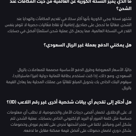
ما الذي يميز النسخة الكورية عن العالمية من حيث المكافآت عند
الشحن؟
تشتهر نسخة ببجي الكورية بأنها أكثر سخاءً في تقديم المكافآت والهدايا عند
الشحن. فغالبًا ما تحصل على صناديق إضافية أو نقاط فعّاليات حصرية لا تتوفر بنفس
القدر في النسخة العالمية، مما يجعل كل عملية شحن استثمارًا أفضل في حسابك.
هل يمكنني الدفع بعملة غير الريال السعودي؟
حاليًا، الأسعار المعروضة وطرق الدفع الأساسية مصممة للمعاملات بالريال
السعودي. ومع ذلك، إذا كنت تستخدم بطاقة ائتمانية دولية (فيزا/ماستركارد)،
سيقوم البنك الخاص بك بتحويل المبلغ تلقائيًا من عملتك المحلية بما يعادل القيمة
بالريال.
هل أحتاج إلى تقديم أي بيانات شخصية أخرى غير رقم اللاعب (ID)؟
لا، على الإطلاق. لضمان أقصى درجات الأمان والخصوصية، لا نطلب أي معلومات
حساسة مثل كلمة المرور أو البريد الإلكتروني الخاص بحسابك. عملية الشحن تتم
بشكل آمن ومباشر، لكننا في متجر اشحنها نحرص على تقديم عروض وخصومات
بشكل دوري لضمان حصولك على أفضل قيمة ممكنة مقابل ما تدفعه.