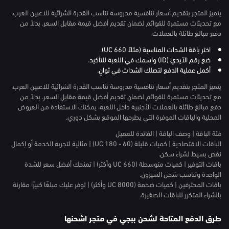
يتميز المتجر بتقديم أسعار تنافسية مدروسة تناسب القدرة الشرائية للاعبين العرب،
مع تحديثات مستمرة للقوائم لضمان تقديم أفضل قيمة مقابل السعر. بدلاً من
دفع مبالغ طائلة بالعملات
اختر باقة الشدات المناسبة (مثلاً 660 UC).
ضع رقم الآيدي (ID) واسمك في اللعبة للتأكيد.
أكمل عملية الدفع لتصلك الشدات في ثوانٍ.
يتميز المتجر بتقديم أسعار تنافسية مدروسة تناسب القدرة الشرائية للاعبين العرب،
مع تحديثات مستمرة للقوائم لضمان تقديم أفضل قيمة مقابل السعر. بدلاً من
دفع مبالغ طائلة بالعملات الأجنبية داخل اللعبة، يمكنك الاستفادة من العروض
المحلية والباقات الموفرة التي يطرحها الموقع بشكل دوري.
فئة الباقة | وصف الباقة | الفائدة للعميل
الباقات الاقتصادية | كميات قليلة (60 - 180 UC) | مثالية لتجربة الخدمة أو إكمال
نقص بسيط لشراء سكن.
باقات التوفير | كميات متوسطة (660 UC وأكثر) | تمنحك أفضل سعر للشدة
الواحدة وتناسب شحن السيزون.
باقات المحترفين | كميات ضخمة (8000 UC وأكثر) | توفر عليك مبلغًا كبيرًا مقارنة
بالشراء المتكرر للباقات الصغيرة.
طرق الدفع المتاحة لشحن ببجي في متجر اشحنها