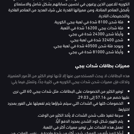
الكوريه للاعبين الذين يرغبون في تحسين حساباتهم بشكل شامل والاستمتاع
بأفضل العناصر المتاحة، ومن مميزاتها القدرة على شراء العديد من العناصر الفاخرة
والتخصيصات النادرة.
فئة شحن 8100 شدة في لعبة ببجي الكورية.
فئة شدات ببجي 16200 شدة في اللعبة.
وأيضًا شحن 24300 شدة في ببجي.
شحن 32400 شدة في لعبة ببجي.
ويوجد فئة شحن 40500 شدة في لعبة ببجي.
وأيضًا شحن 81000 شدة في ببجي.
مميزات بطاقات شدات ببجي
هذه البطاقات لا يبحث المستخدمين عنها إلا لأنها توفر الكثير من الأمور المتميزة،
ولذلك فإن مميزات شحن شدات ببجي الكوريه هي كثيرة جدًّا، وتتمثل فيما يلي:
توفير الكثير من الخصومات على البطاقات، مثل شدات ببجي 60 التي نرى
عليها خصم من 57.16 إلى 29.03.
الخصومات كلها في الشدات التي سيتم شراؤها يتم تفعيلها على الفور بمجرد
اختيارها.
سرعة تنفيذ طلب شحن الشدات لا يأخذ الكثير من الوقت.
يتم ظهور شكل كود الشحن بمجرد الدفع آليًّا.
تعمل هذه الشدات على توفير مميزات أكثر في اللعبة.
أيضًا تتميز بأنه من الممكن شحن أكثر من شدة واحدة في نفس الوقت، من