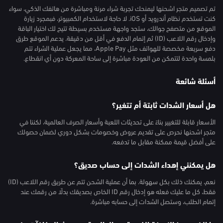
تم تصميم متجر اشحنها ليمنحك تجربة شراء مرنة ومباشرة من هاتفك الذكي، سواء
كنت تستخدم نظام أندرويد أو iOS. لا حاجة لاستخدام الكمبيوتر، فبمجرد زيارة
الموقع من متصفح جوالك، ستجد واجهة مستخدم بسيطة تتيح لك اختيار الباقة
وإدخال رقم اللاعب (ID) ثم إتمام الدفع في أقل من دقيقة. يدعم الموقع طرق
دفع سريعة مخصصة للهواتف مثل Apple Pay، مما يجعل عملية الشراء تتم
بلمسة واحدة لتتمكن من العودة مباشرة إلى ساحة المعركة دون أي انقطاع.
أسئلة شائعة
هل أسعار الشدات ثابتة أم تتغير؟
الأسعار قابلة للتغيير بناءً على تحديثات اللعبة وأسعار الصرف العالمية، لكننا في
متجر اشحنها نحرص على تقديم عروض وخصومات بشكل دوري لضمان حصولك
على أفضل قيمة ممكنة مقابل ما تدفعه.
هل يمكنني إهداء الشدات إلى حساب صديق؟
نعم، يمكنك ذلك بكل سهولة. بما أن عملية الشحن تتم عن طريق رقم اللاعب (ID)
فقط، كل ما عليك فعله هو إدخال رقم ID الخاص بصديقك بدلًا من رقمك عند
إتمام الطلب، وستصل الشدات إلى حسابه مباشرة.