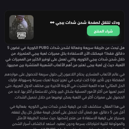
ودك تنتقل لصفحة شحن شدات ببجي 👀
شراء المنتج
هل تبحث عن طريقة سريعة وفعالة لشحن شدات PUBG الكورية في غضون 5
دقائق فقط؟ فيمكنك الآن الاستفادة بكل مميزات لعبة ببجي المتميزة، من
خلال شحن شدات ببجي الكوريه، والتي تعمل على توفير الكثير من المميزات في
اللعبة، حيث إن لعبة ببجي تعتبر من أهم الألعاب الشعبية المنتشرة بين محبيها.
في عالم الألعاب المتسارع، يحتاج اللاعبون إلى حلول سريعة للحصول على مواردهم
المفضلة دون تأخير، فإذا كنت ترغب في تعزيز تجربة لعبك بسرعة وسهولة، فإليك
الحل المثالي! هذه اللعبة انتشرت في الآونة الأخيرة بين مختلف الدول العربية، حتى
أصبح لعبها من أكثر الأمور المسلية بشكلٍ كبير، ولكن للاستمتاع أكثر بها، لابد من
الحصول على مميزات أكثر في اللعبة يمكن توفيرها من خلال تحميل الشدات.
في هذا المقال، سنكشف لك عن كيفية شحن شدات ببجي الكوريه بفعالية في
أقل من 5 دقائق، مع ضمان أنك تحصل على أفضل قيمة مقابل كل ريال تنفقه،
وسنركز على كيفية الاستفادة من متجر إشحنها، حيث ستجد الطريقة الأمثل
والموثوقة لتلبية احتياجاتك بسرعة ودون تعقيد، استعد لاكتشاف أسرار الشحن
السريع واستمتع بتجربة لعب متميزة مع شدات PUBG الكورية!