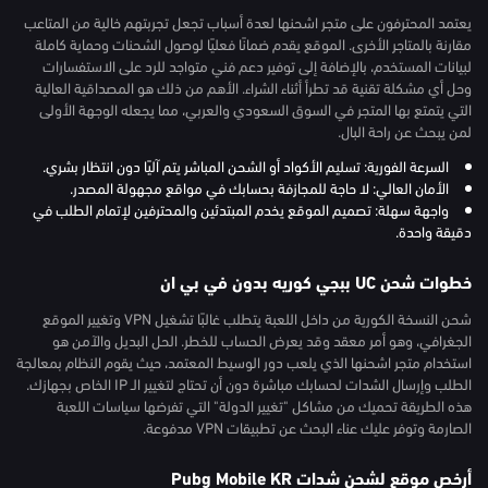
يعتمد المحترفون على متجر اشحنها لعدة أسباب تجعل تجربتهم خالية من المتاعب
مقارنة بالمتاجر الأخرى. الموقع يقدم ضمانًا فعليًا لوصول الشحنات وحماية كاملة
لبيانات المستخدم، بالإضافة إلى توفير دعم فني متواجد للرد على الاستفسارات
وحل أي مشكلة تقنية قد تطرأ أثناء الشراء. الأهم من ذلك هو المصداقية العالية
التي يتمتع بها المتجر في السوق السعودي والعربي، مما يجعله الوجهة الأولى
لمن يبحث عن راحة البال.
السرعة الفورية: تسليم الأكواد أو الشحن المباشر يتم آليًا دون انتظار بشري.
الأمان العالي: لا حاجة للمجازفة بحسابك في مواقع مجهولة المصدر.
واجهة سهلة: تصميم الموقع يخدم المبتدئين والمحترفين لإتمام الطلب في
دقيقة واحدة.
خطوات شحن UC ببجي كوريه بدون في بي ان
شحن النسخة الكورية من داخل اللعبة يتطلب غالبًا تشغيل VPN وتغيير الموقع
الجغرافي، وهو أمر معقد وقد يعرض الحساب للخطر. الحل البديل والآمن هو
استخدام متجر اشحنها الذي يلعب دور الوسيط المعتمد، حيث يقوم النظام بمعالجة
الطلب وإرسال الشدات لحسابك مباشرة دون أن تحتاج لتغيير الـ IP الخاص بجهازك.
هذه الطريقة تحميك من مشاكل "تغيير الدولة" التي تفرضها سياسات اللعبة
الصارمة وتوفر عليك عناء البحث عن تطبيقات VPN مدفوعة.
أرخص موقع لشحن شدات Pubg Mobile KR