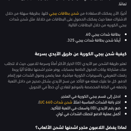
تمامًا.
أخيرًا، الآن يمكنك الاستفادة من
شحن بطاقات ببجي
كلها، بطريقة سهلة من خلال
الاشتراك معنا حيث يمكنك الحصول على البطاقات من خلالنا، مثل شحن شدات
ببجي الكوريه من خلال البطاقات التالية:
بطاقة شدات ببجي 60.
أيضًا شحن بطاقة شدات ببجي 325.
كيفية شحن ببجي الكورية عن طريق الآيدي بسرعة
تعتبر طريقة الشحن عبر الآيدي (ID) الخيار الأكثر أمانًا وسرعة للاعبين، حيث لا تتطلب
منك مشاركة بيانات الدخول الخاصة بحسابك. يوفر متجر اشحنها نظامًا آليًا يربط
رقمك التعريفي بالسيرفرات الكورية مباشرة، مما يضمن وصول الشدات فور إتمام
الدفع. كل ما عليك فعله هو التأكد من نسخ الآيدي بشكل صحيح من داخل اللعبة
ولصقه في الخانة المخصصة بالموقع لتفادي أي خطأ في التحويل.
ادخل إلى قسم ببجي الكورية في المتجر.
اختر باقة الشدات المناسبة (مثلاً
شحن شدات 660 UC
).
ضع رقم الآيدي (ID) واسمك في اللعبة للتأكيد.
أكمل عملية الدفع لتصلك الشدات في ثوانٍ.
لماذا يفضل اللاعبون متجر اشحنها لشحن الألعاب؟