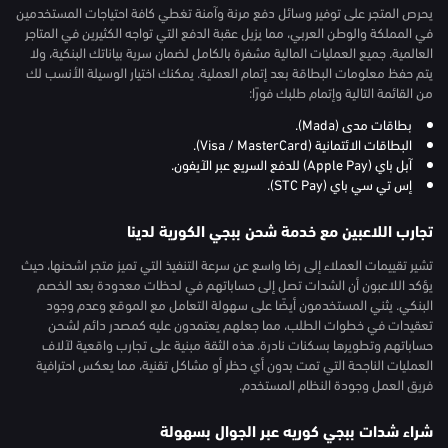
يحرص المتجر على توفير وسائل دفع مرنة وآمنة تغطي كافة احتياجات المستخدمين
في المملكة والوطن العربي، مما يزيل عقبة الدفع التي تواجه الكثيرين في المتاجر
العالمية. جميع العمليات المالية مشفرة بالكامل لضمان سرية بياناتك البنكية، ولا
يتم حفظ معلومات البطاقة بعد إتمام العملية. يمكنك اختيار الوسيلة الأنسب لك
من القائمة التالية وإتمام طلبك فورًا:
بطاقات مدى (Mada).
البطاقات الائتمانية (Visa / MasterCard).
آبل باي (Apple Pay) للدفع السريع عبر الآيفون.
إس تي سي باي (STC Pay).
تجارب اللاعبين مع خدمة شحن ببجي الكورية لدينا
تشير تقييمات العملاء إلى رضا واسع عن سرعة التنفيذ التي تميز متجر اشحنها، حيث
يؤكد اللاعبون أن الشدات تصل إلى حساباتهم في لحظات معدودة بعد الخصم
البنكي. يثني المستخدمون أيضًا على سهولة التعامل مع الموقع وعدم وجود
تعقيدات في خطوات الطلب، مما جعلهم يعتمدون عليه كمصدر دائم لشحن
حساباتهم وتطويرها بسكنات نادرة. هذه الثقة مبنية على تجارب واقعية لآلاف
العمليات الناجحة التي تمت بدون أي حظر أو مشاكل تقنية، مما يعكس احترافية
فريق العمل وجودة النظام المستخدم.
شراء شدات ببجي كوريه عبر الجوال بسهولة