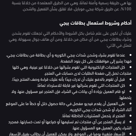
بها هي طريقة رسمية وآمنة تمامًا، وهي من الطرق المعتمدة من خلالنا بنسبة
100%، عن طريق شركة ببجي موبايل، فلا تقلق بشأن التفعيل والشحن.
أحكام وشروط استعمال بطاقات ببجي
عليك أن تكون على علم شامل بكل الشروط والأحكام التي تجعلك تقوم بشحن
وشراء بطاقات ببجي من أي مكان من خلالنا، ومن أي هاتف جوال بسهولة، وهي
تتمثل في الآتي:
عندما تقوم بشراء وشحن شدات ببجي الكوريه و أي بطاقة من بطاقات ببجي،
فهذا يشير إلى موافقتك على كل بنود الصفحة.
كل المنتجات الإلكترونية التي تقوم بشرائها من خلالنا غير عينية، وهي كلها
منتجات تصل إلى صفحة الطلبات لدى حسابك في المتجر.
قبل أن تقوم بالدفع عليك أن تدرك جيدًا بأنه عليك قراءة وصف المنتج جيدًا.
كل المنتجات التي تقوم بشرائها غير قابلة للاسترداد تمامًا.
لو قام العميل بزيادة أي بيانات في الشراء، فإن المتجر غير مسؤول عنها، ولا
يتحملها.
على العميل أن يقدم فيديو مفصل في حالة حصول خلل أو خطأ ما على الموقع
أثناء الشراء أو شحن شدات ببجي الكوريه.
المتجر لا يتحمل المشتريات الخاطئة تمامًا.
لا يسأل المتجر عن أي منتجات تم تسليمها أو ضياعها أو تمت خسارتها، فمجرد
الشراء يكون العميل هو المسؤول عنها.
الأسعار متغيرة يوميا في الموقع، ولا يمكن للعميل أن يطالب بفرق الأسعار