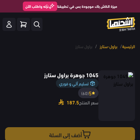
ميزة الكاش باك موجودة بس في تطبيقنا
نزّله واطلب الآن
/
/
الرئيسية
براول-ستارز
براول ستارز
1045 جوهرة براول ستارز
تسليم آلي و فوري
5
(60)
187.5
سعر المنتج
أضف إلى السلة