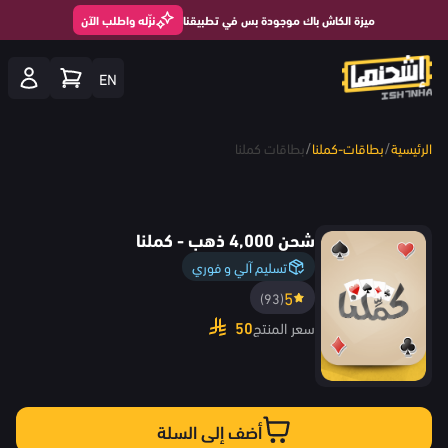
ميزة الكاش باك موجودة بس في تطبيقنا
نزّله واطلب الآن
EN
/
/
الرئيسية
بطاقات-كملنا
بطاقات كملنا
شحن 4,000 ذهب - كملنا
تسليم آلي و فوري
5
(93)
50
سعر المنتج
أضف إلى السلة