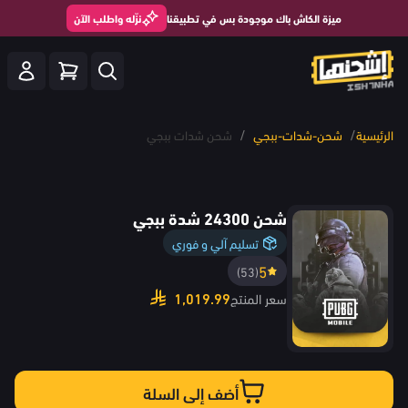
ميزة الكاش باك موجودة بس في تطبيقنا
نزّله واطلب الآن
/
/
الرئيسية
شحن-شدات-ببجي
شحن شدات ببجي
شحن 24300 شدة ببجي
تسليم آلي و فوري
5
(53)
1,019.99
سعر المنتج
أضف إلى السلة