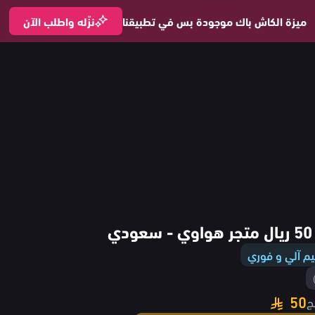
ميزة الكاش باك موجودة بس في تطبيقنا
نزّله واطلب الآن
ي
م آلي و فوري
50
ج