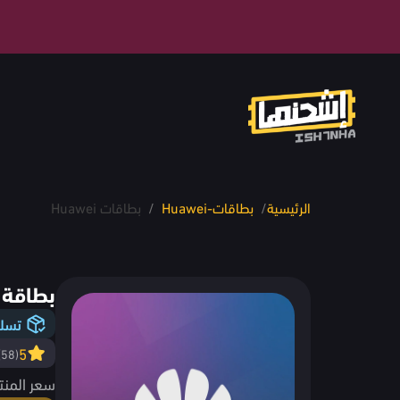
الرئيسية
/
بطاقات-Huawei
/
بطاقات Huawei
بطاقة 50 ريال متجر هواوي - سعود
تسلي
5
(58)
سعر المنت