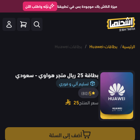
ميزة الكاش باك موجودة بس في تطبيقنا
نزّله واطلب الآن
/
/
الرئيسية
بطاقات-Huawei
بطاقات Huawei
بطاقة 25 ريال متجر هواوي - سعودي
تسليم آلي و فوري
5
(80)
25
سعر المنتج
أضف إلى السلة