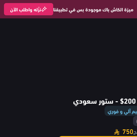
ميزة الكاش باك موجودة بس في تطبيقنا
نزّله واطلب الآن
ي
م آلي و فوري
750
ج