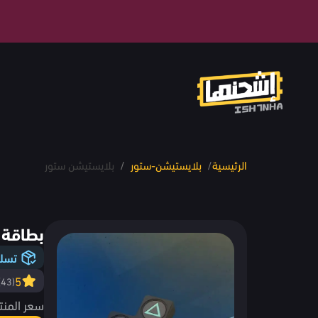
الرئيسية
/
بلايستيشن-ستور
/
بلايستيشن ستور
بطاقة 200$ - ستور سعود
تسلي
5
(43)
سعر المنت