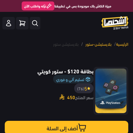
ميزة الكاش باك موجودة بس في تطبيقنا
نزّله واطلب الآن
/
/
الرئيسية
بلايستيشن-ستور
بلايستيشن ستور
بطاقة 120$ - ستور كويتي
تسليم آلي و فوري
5
(76)
450
سعر المنتج
أضف إلى السلة