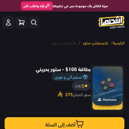
ميزة الكاش باك موجودة بس في تطبيقنا
نزّله واطلب الآن
/
/
الرئيسية
بلايستيشن-ستور
بلايستيشن ستور
بطاقة 100$ - ستور بحريني
تسليم آلي و فوري
5
(48)
375
سعر المنتج
أضف إلى السلة