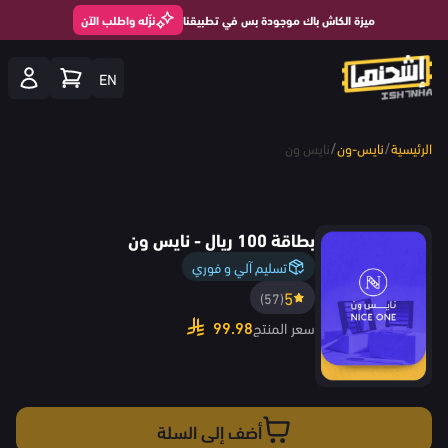
ميزة الكاش باك موجودة بس في تطبيقنا
نزّله واطلب الآن
EN
/
/
الرئيسية
نايس-ون
نايس ون
بطاقة 100 ريال - نايس ون
تسليم آلي و فوري
5
(57)
99.98
سعر المنتج
أضف إلى السلة