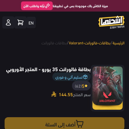
ميزة الكاش باك موجودة بس في تطبيقنا
نزّله واطلب الآن
EN
/
/
الرئيسية
بطاقات-فالورانت-Valorant
بطاقات فالورانت
بطاقة فالورانت 35 يورو - المتجر الأوروبي
تسليم آلي و فوري
5
(62)
144.55
سعر المنتج
أضف إلى السلة