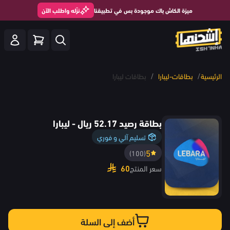
ميزة الكاش باك موجودة بس في تطبيقنا
نزّله واطلب الآن
/
/
الرئيسية
بطاقات-ليبارا
بطاقات ليبارا
بطاقة رصيد 52.17 ريال - ليبارا
تسليم آلي و فوري
5
(100)
60
سعر المنتج
أضف إلى السلة