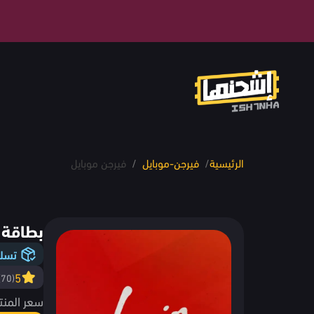
الرئيسية
/
فيرجن-موبايل
/
فيرجن موبايل
بطاقة رصيد 15 ريال
تسلي
5
(70)
سعر المنت