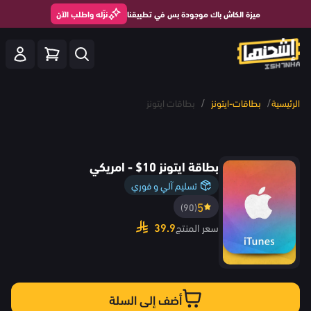
ميزة الكاش باك موجودة بس في تطبيقنا
نزّله واطلب الآن
/
/
الرئيسية
بطاقات-ايتونز
بطاقات ايتونز
بطاقة ايتونز 10$ - امريكي
تسليم آلي و فوري
5
(90)
39.9
سعر المنتج
أضف إلى السلة