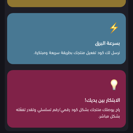
بسرعة البرق
نرسل لك كود تفعيل منتجك بطريقة سريعة ومبتكرة.
الابتكار بين يديك!
راح يوصلك منتجك بشكل كود رقمي/رقم تسلسلي وتقدر تفعّله
بشكل مباشر.